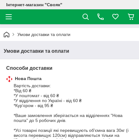
Інтернет-магазин "Свояк"
Умови доставки та оплати
Умови доставки та оплати
Способи доставки
Нова Пошта
Вартість доставки:

*Від 60 ₴

*У поштомат - від 60 ₴

*У відділення по Україні - від 60 ₴

*Кур'єром - від 95 ₴

*Ваше замовлення зберігається на відділеннях "Нова 
пошта" до 5 робочих днів. 

*Усі товарні позиції які перевищують об'ємна вага 30кг (і 
висота перевищує 120см) відправляються тільки на 