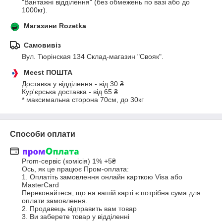
"Вантажні відділення" (без обмежень по вазі або до 
1000кг).
Магазини Rozetka
Самовивіз
Вул. Тюрінская 134 Склад-магазин "Свояк".
Meest ПОШТА
Доставка у відділення - від 30 ₴

Кур'єрська доставка - від 65 ₴

* максимальна сторона 70см, до 30кг
Способи оплати
Prom-сервіс (комісія) 1% +5₴

Ось, як це працює Пром-оплата:

1. Оплатіть замовлення онлайн карткою Visa або 
MasterCard

Переконайтеся, що на вашій карті є потрібна сума для 
оплати замовлення.

2. Продавець відправить вам товар

3. Ви заберете товар у відділенні
