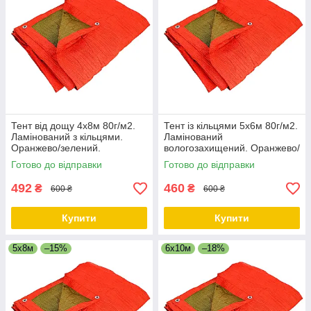
Тент від дощу 4х8м 80г/м2.
Тент із кільцями 5х6м 80г/м2.
Ламінований з кільцями.
Ламінований
Оранжево/зелений.
вологозахищений. Оранжево/
Двосторонній.
зелений. Двосторонній.
Готово до відправки
Готово до відправки
492
460
₴
₴
600 ₴
600 ₴
Купити
Купити
5х8м
–15%
6х10м
–18%