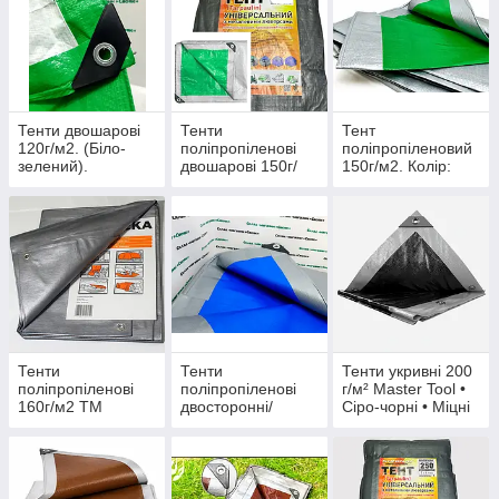
Тенти двошарові
Тенти
Тент
120г/м2. (Біло-
поліпропіленові
поліпропіленовий
зелений).
двошарові 150г/
150г/м2. Колір:
м2. Сіро/зелені.
сіро/зелений.
ТМ "Shadow".
Україна.
Повний розмір.
Чітка вага.
Тенти
Тенти
Тенти укривні 200
поліпропіленові
поліпропіленові
г/м² Master Tool •
160г/м2 ТМ
двосторонні/
Сіро-чорні • Міцні
"Plandeka/Wilmar"
двошарові
вологостійкі
Польща. SUPER
щільність 180г/м2.
полотна
MOCNA.
(Колір срібло/
синій).