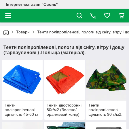
Інтернет-магазин "Свояк"
Товари
Тенти поліпропіленові, пологи від снігу, вітру і
Тенти поліпропіленові, пологи від снігу, вітру і дощу
(тарпаулинові ) .Польща (матеріал).
Тенти
Тенти двосторонні
Тенти
поліпропіленові
80г/м2 (Зелено/
поліпропіленові
щільність 45-60 г./
оранжевий колір)
щільність 90 г./м2.
м2. (Колір синій).
(колір камуфляж).