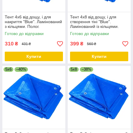
Тент 4х6 від дощу, і для
Тент 4х8 від дощу, і для
накриття "Blue". Ламінований
створення тіні "Blue".
з кільцями. Полог.
Ламінований із кільцями.
Полог.
Готово до відправки
Готово до відправки
310
399
₴
₴
431 ₴
560 ₴
Купити
Купити
5x6
–40%
5x8
–38%