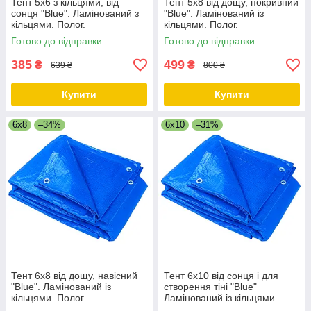
Тент 5х6 з кільцями, від
Тент 5х8 від дощу, покривний
сонця "Blue". Ламінований з
"Blue". Ламінований із
кільцями. Полог.
кільцями. Полог.
Готово до відправки
Готово до відправки
385
499
₴
₴
639 ₴
800 ₴
Купити
Купити
6x8
–34%
6x10
–31%
Тент 6х8 від дощу, навісний
Тент 6х10 від сонця і для
"Blue". Ламінований із
створення тіні "Blue"
кільцями. Полог.
Ламінований із кільцями.
Полог.