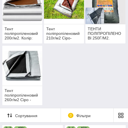
Тент
Тент
ТЕНТИ
поліпропіленовий
поліпропіленовий
ПОЛІПРОПІЛЕНО
200г/м2. Колір:
210г/м2 Сіро-
ВІ 250Г/М2.
сіро/коричневий.
коричневий. ТМ
КОЛІР: СІРО/
ТМ "Shadow".
"Plandeka/Wilmar"
ЧОРНИЙ. ТМ
Повний розмір.
Польща. Gruba.
"SHADOW".
Чітка вага.
ПОВНИЙ РОЗМІР.
ЧИТКА ВАГА.
Тент
поліпропіленовий
260г/м2 Сіро -
чорний. ТМ
"Plandeka/Wilmar"
Польща. Extra
Сортування
0
Фільтри
Gruba.