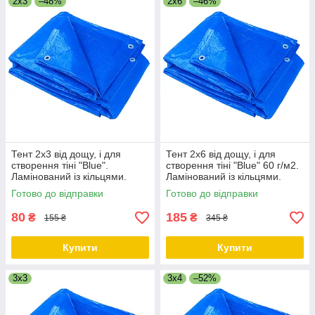
2x3
–48%
2х6
–46%
Тент 2х3 від дощу, і для
Тент 2х6 від дощу, і для
створення тіні "Blue".
створення тіні "Blue" 60 г/м2.
Ламінований із кільцями.
Ламінований із кільцями.
Полог.
Полог.
Готово до відправки
Готово до відправки
80
185
₴
₴
155 ₴
345 ₴
Купити
Купити
3x3
3x4
–52%