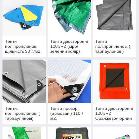
Тенти
Тенти двосторонні
Тенти
поліпропіленові
100г/м2 (сіро/
поліпропіленові (
щільність 90 г./м2.
зелений колір)
тарпаулинові)
Колір "Патріот".
щільність 100 г\м2.
Укріплений край.
Україна.
Посилений край.
Тенти,
Тенти прозорі
Тенти двосторонні
поліпропіленові (
(армовані) 110г/
120г/м2
тарпаулинові)
м2.
Оранжево/чорний
щільність 110 г\м2.
(колір сірий).
Польща
(оригінал).