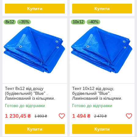
Купити
Купити
8x12
–35%
10x12
–40%
Тент 8х12 від дощу
Тент 10х12 від дощу,
(будівельний) "Blue" .
будівельний "Blue".
Ламінований із кільцями.
Ламінований із кільцями.
Полог.
Полог.
Готово до відправки
Готово до відправки
1 230,45
1 494
₴
₴
1 893 ₴
2 470 ₴
Купити
Купити