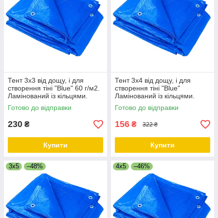
Тент 3х3 від дощу, і для
Тент 3х4 від дощу, і для
створення тіні "Blue" 60 г/м2.
створення тіні "Blue"
Ламінований із кільцями.
Ламінований із кільцями.
Полог.
Полог.
Готово до відправки
Готово до відправки
230
156
₴
₴
322 ₴
Купити
Купити
3x5
–48%
4x5
–46%