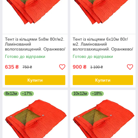
Тент із кільцями 5х8м 80г/м2.
Тент із кільцями 6х10м 80г/
Ламінований
м2. Ламінований
вологозахищений. Оранжево/
вологозахищений. Оранжево/
зелений. Двосторонній.
зелений. Двосторонній.
Готово до відправки
Готово до відправки
635
900
₴
₴
750 ₴
1 100 ₴
Купити
Купити
8х12м
–17%
10х12м
–18%