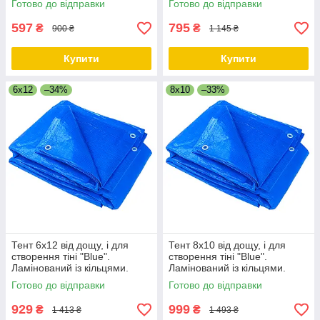
Готово до відправки
Готово до відправки
597
795
₴
₴
900 ₴
1 145 ₴
Купити
Купити
6x12
–34%
8x10
–33%
Тент 6х12 від дощу, і для
Тент 8х10 від дощу, і для
створення тіні "Blue".
створення тіні "Blue".
Ламінований із кільцями.
Ламінований із кільцями.
Полог.
Полог.
Готово до відправки
Готово до відправки
929
999
₴
₴
1 413 ₴
1 493 ₴