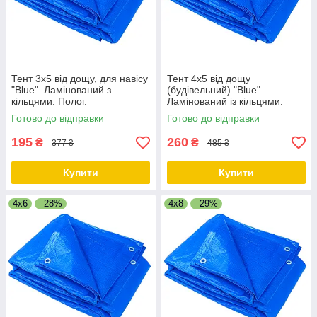
Тент 3х5 від дощу, для навісу
Тент 4х5 від дощу
"Blue". Ламінований з
(будівельний) "Blue".
кільцями. Полог.
Ламінований із кільцями.
Полог.
Готово до відправки
Готово до відправки
195
260
₴
₴
377 ₴
485 ₴
Купити
Купити
4x6
–28%
4x8
–29%