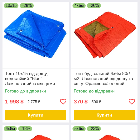
10x15
–28%
4х6м
–26%
Тент 10х15 від дощу,
Тент будівельний 4х6м 80г/
водостійкий "Blue".
м2. Ламінований від дощу та
Ламінований із кільцями.
снігу. Оранжево/зелений.
Полог.
Двосторонній.
Готово до відправки
Готово до відправки
1 998
370
₴
₴
2 775 ₴
500 ₴
Купити
Купити
4х8м
–18%
5х6м
–23%