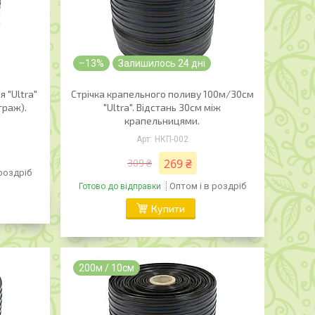
–13%
Залишилось 24 дні
 "Ultra"
Стрічка крапельного поливу 100м/30см
траж).
"Ultra". Відстань 30см між
крапельницями.
НКП-002
269 ₴
309 ₴
 роздріб
Оптом і в роздріб
Готово до відправки
Купити
200м / 10см