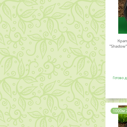
Крап
"Shadow" 
Готово д
1000м 7