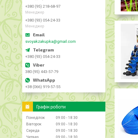
+380 (95) 218-68-97
Менеджер
+380 (93) 054-24-33
Менеджер
svoyakzakupka@gmail.com
+380 (93) 054-24-33
380 (95) 443-57-79
+38 (066) 919-57-55
Графік роботи
Понеділок
09:00
18:30
Вівторок
09:00
18:30
Середа
09:00
18:30
Четвер
09:00
18:30