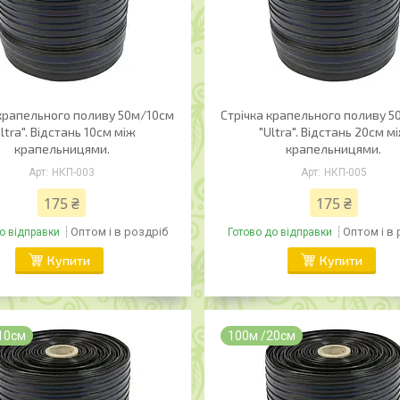
 крапельного поливу 50м/10см
Стрічка крапельного поливу 
ltra". Відстань 10см між
"Ultra". Відстань 20см м
крапельницями.
крапельницями.
НКП-003
НКП-005
175 ₴
175 ₴
Оптом і в роздріб
Оптом і в
о відправки
Готово до відправки
Купити
Купити
 10см
100м /20см