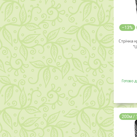
–13%
Стрічка 
"U
Готово д
200м /