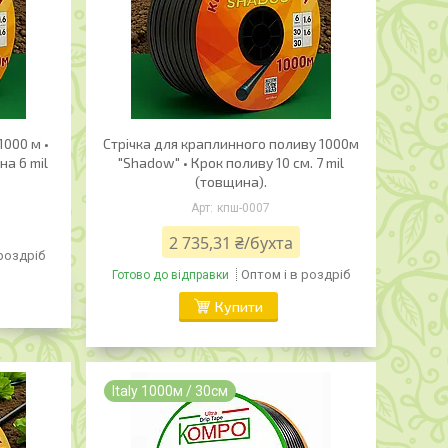
000 м •
Стрічка для краплинного поливу 1000м
на 6 mil
"Shadow" • Крок поливу 10 см. 7 mil
(товщина).
кпш-0007
2 735,31 ₴/бухта
 роздріб
Оптом і в роздріб
Готово до відправки
Купити
Italy 1000м / 30см