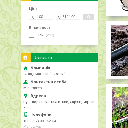
Ціна
В наявності
Так
208
Контакти
Склад-магазин " Свояк "
Менеджер
Вул. Тюріньска 134. 61068, Харків, Україн
а
+380 (97) 003-62-54
Менеджер