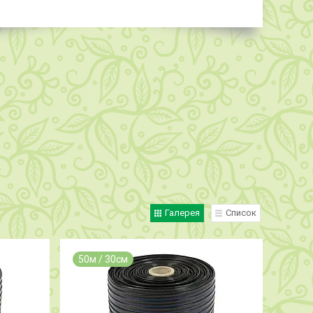
Галерея
Список
50м / 30см