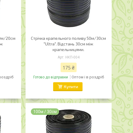
50м/20см
Стрічка крапельного поливу 50м/30см
іж
"Ultra". Відстань 30см між
крапельницями.
НКП-004
175 ₴
 роздріб
Оптом і в роздріб
Готово до відправки
Купити
100м / 30см