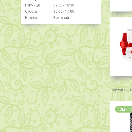
Пʼятниця
09:00
18:30
Субота
10:00
17:00
Неділя
Вихідний
50м / 1