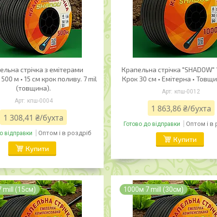
ельна стрічка з емітерами
Крапельна стрічка "SHADOW" 1
500 м • 15 см крок поливу. 7 mil
Крок 30 см • Емітерна • Товщи
(товщина).
кпш-0012
кпш-0004
1 863,86 ₴/бухта
1 308,41 ₴/бухта
Оптом і в
Готово до відправки
Оптом і в роздріб
о відправки
Купити
Купити
 mill (15cм)
1000м 7 mill (30cм)