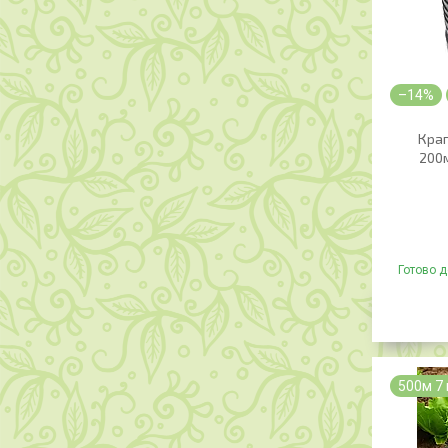
–14%
Крап
200м
Готово д
500м 7 