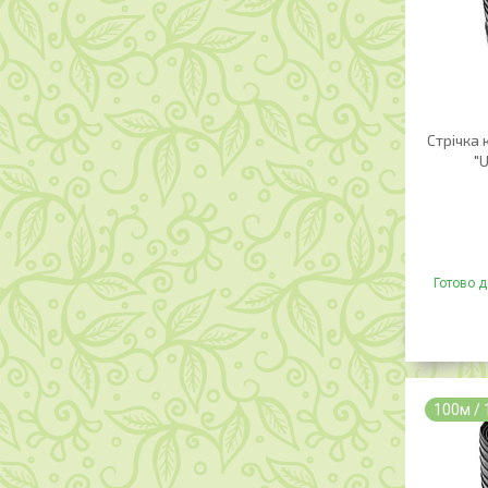
Стрічка
"U
Готово д
100м /