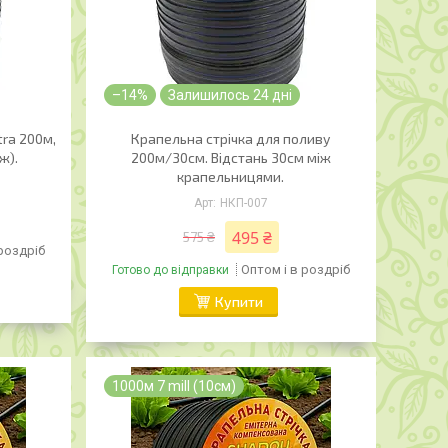
–14%
Залишилось 24 дні
tra 200м,
Крапельна стрічка для поливу
ж).
200м/30см. Відстань 30см між
крапельницями.
НКП-007
495 ₴
575 ₴
 роздріб
Оптом і в роздріб
Готово до відправки
Купити
1000м 7 mill (10cм)