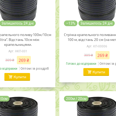
Залишилось 24 дні
–13%
Залишилось 24 дні
крапельного поливу 100м/10см
Стрічка крапельного поливання
ltra". Відстань 10см між
100 м, відстань 20 см (на ме
крапельницями.
КП-00006
НКП-001
269 ₴
309 ₴
269 ₴
309 ₴
Оптом і в
Готово до відправки
Оптом і в роздріб
о відправки
Купити
Купити
 10см
200м / 20см