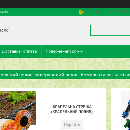
Вул. Тюріньска 134. 6106
24-33
вояк"
Доставка і оплата
Повернення і обмін
пельний полив, поверхневий полив. Комплектуючі та фіти
КРАПЕЛЬНА СТРІЧКА
(КРАПЕЛЬНИЙ ПОЛИВ).
Перейти