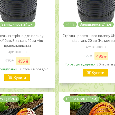
Залишилось 24 дні
–14%
Залишилось 24 дні
ельна стрічка для поливу
Стрічка крапельного поливу Ul
/10см. Відстань 10см між
відстань 20 см (На метра
крапельницями.
КП-00007
НКП-006
495 ₴
575 ₴
495 ₴
575 ₴
Оптом і в
Готово до відправки
Оптом і в роздріб
о відправки
Купити
Купити
mill (15cм)
1000м 6 mill (30cм)