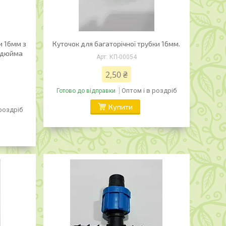
и 16мм з
Куточок для багаторічної трубки 16мм.
" дюйма
КП-00054
2,50 ₴
Оптом і в роздріб
Готово до відправки
Купити
 роздріб