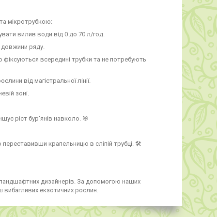
 та мікротрубкою:
ати вилив води від 0 до 70 л/год.
 довжини ряду.
ьно фіксуються всередині трубки та не потребують
слини від магістральної лінії.
евій зоні.
ує ріст бур'янів навколо. 🎯
переставивши крапельницю в сліпій трубці. 🛠️
та ландшафтних дизайнерів. За допомогою наших
ш вибагливих екзотичних рослин.