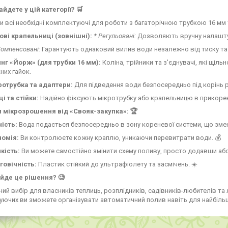
йдете у цій категорії? 🛒
и всі необхідні комплектуючі для роботи з багаторічною трубкою 16 мм
ові крапельниці (зовнішні):
*
Регульовані:
Дозволяють вручну налаштув
омпенсовані:
Гарантують однаковий вилив води незалежно від тиску та
инг «Йорж» (для трубки 16 мм):
Коліна, трійники та з'єднувачі, які щіл
них гайок.
ротрубка та адаптери:
Для підведення води безпосередньо під корінь ро
і та стійки:
Надійно фіксують мікротрубку або крапельницю в прикорен
 мікрозрошення від «Свояк-закупка»: 🏆
ність:
Вода подається безпосередньо в зону кореневої системи, що зменш
номія:
Ви контролюєте кожну краплю, уникаючи перевитрати води. 💰
кість:
Ви можете самостійно змінити схему поливу, просто додавши або 
говічність:
Пластик стійкий до ультрафіолету та засмічень. ☀️
ійде це рішення? 🧐
ний вибір для власників теплиць, розплідників, садівників-любителів 
ючих ви зможете організувати автоматичний полив навіть для найбіль