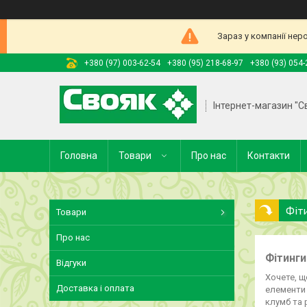
Зараз у компанії нер
+380 (97) 003-62-54
+380 (95) 218-68-97
+380 (93) 054-
Інтернет-магазин "С
Головна
Товари
Про нас
Контакти
Фіт
Товари
Про нас
Фітинги
Відгуки
Хочете, щ
Доставка і оплата
елементи 
клумб та 