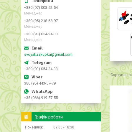
+380 (97) 003-62-54
Менеджер
+380 (95) 218-68-97
Менеджер
+380 (93) 054-24-33
Менеджер
svoyakzakupka@gmail.com
+380 (93) 054-24-33
380 (95) 443-57-79
+38 (066) 919-57-55
Графік роботи
Понеділок
09:00
18:30