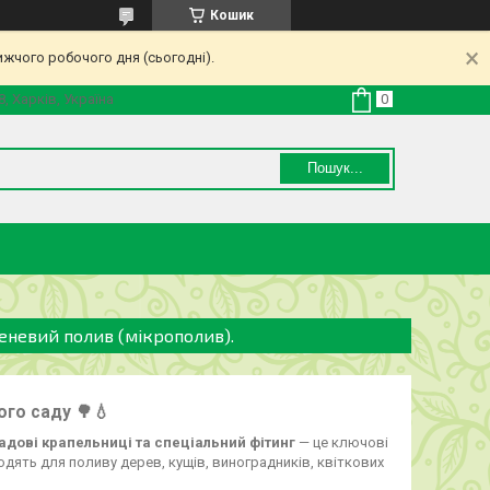
Кошик
ижчого робочого дня (сьогодні).
8, Харків, Україна
Пошук...
реневий полив (мікрополив).
ого саду 🌳💧
адові крапельниці та спеціальний фітинг
— це ключові
дять для поливу дерев, кущів, виноградників, квіткових