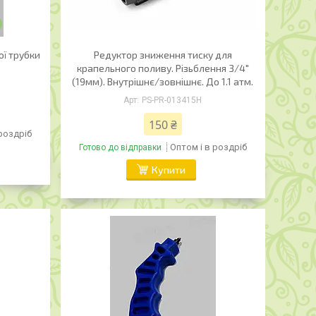
ої трубки
Редуктор зниження тиску для
крапельного поливу. Різьблення 3/4"
(19мм). Внутрішнє/зовнішнє. До 1.1 атм.
PS-PR-013415H
150 ₴
 роздріб
Оптом і в роздріб
Готово до відправки
Купити