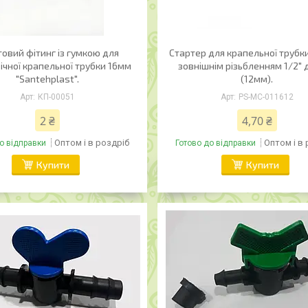
овий фітинг із гумкою для
Стартер для крапельної трубки
ічної крапельної трубки 16мм
зовнішнім різьбленням 1/2"
"Santehplast".
(12мм).
КП-00051
PS-MC-011612
2 ₴
4,70 ₴
Оптом і в роздріб
Оптом і в
о відправки
Готово до відправки
Купити
Купити