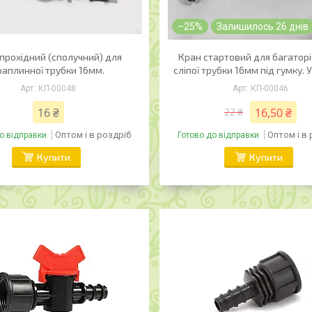
–25%
Залишилось 26 днів
прохідний (сполучний) для
Кран стартовий для багаторі
раплинної трубки 16мм.
сліпої трубки 16мм під гумку. 
КП-00048
КП-00046
16 ₴
16,50 ₴
22 ₴
Оптом і в роздріб
Оптом і в
о відправки
Готово до відправки
Купити
Купити