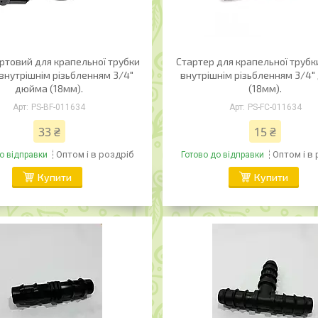
ртовий для крапельної трубки
Стартер для крапельної трубк
внутрішнім різьбленням 3/4"
внутрішнім різьбленням 3/4
дюйма (18мм).
(18мм).
PS-BF-011634
PS-FC-011634
33 ₴
15 ₴
Оптом і в роздріб
Оптом і в
о відправки
Готово до відправки
Купити
Купити