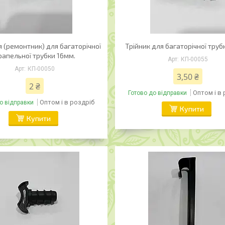
 (ремонтник) для багаторічної
Трійник для багаторічної труб
рапельної трубки 16мм.
КП-00055
КП-00050
3,50 ₴
2 ₴
Оптом і в
Готово до відправки
Оптом і в роздріб
о відправки
Купити
Купити