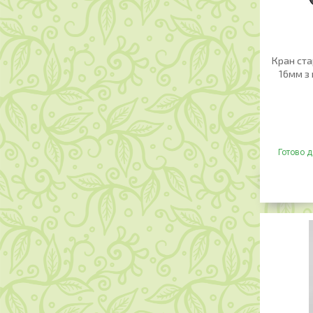
Кран ста
16мм з 
Готово д