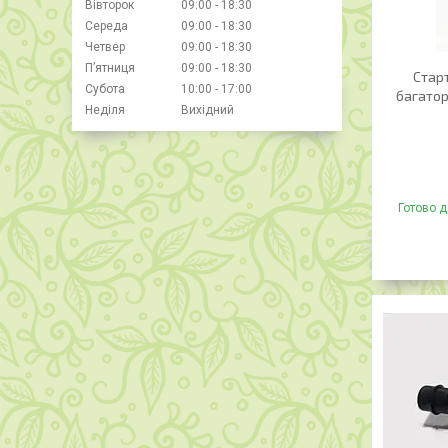
Вівторок
09:00
18:30
Середа
09:00
18:30
Четвер
09:00
18:30
Пʼятниця
09:00
18:30
Старт
Субота
10:00
17:00
багатор
Неділя
Вихідний
Готово д