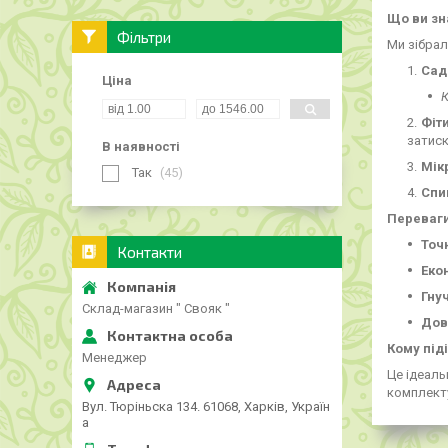
Що ви зна
Фільтри
Ми зібрал
Сад
Ціна
К
Фіт
затиск
В наявності
Мік
Так
45
Спиц
Переваги
Точ
Контакти
Еко
Гнуч
Склад-магазин " Свояк "
Дов
Кому під
Менеджер
Це ідеаль
комплекту
Вул. Тюріньска 134. 61068, Харків, Україн
а