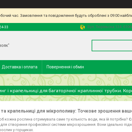
обочий час. Замовлення та повідомлення будуть оброблені з 09:00 найбл
Вул. Тюріньска 134. 6106
24-33
вояк"
Доставка і оплата
Повернення і обмін
инг і крапельниці для багаторічної краплинної трубки. Ко
 та крапельниці для мікрополиву: Точкове зрошення ваш
об кожна рослина отримувала саме ту кількість води, яка їй потрібна?
С
для створення професійної системи мікрозрошення. Вони ідеально підхо
рослин у горщиках.