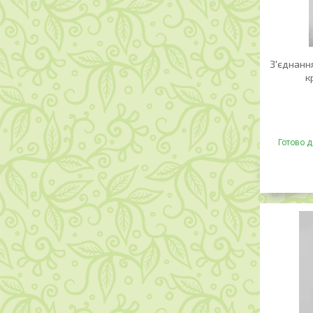
З'єднання
к
Готово д