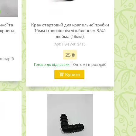
чної та
Кран стартовий для крапельної трубки
Украина.
16мм із зовнішнім різьбленням 3/4"
дюйма (18мм).
PS-TV-013416
25 ₴
 роздріб
Оптом і в роздріб
Готово до відправки
Купити