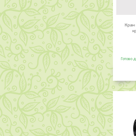
Кран 
к
Готово д