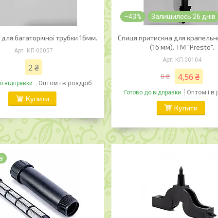
–43%
Залишилось 26 днів
 для багаторічної трубки 16мм.
Спиця притискна для крапельн
(16 мм). ТМ "Presto".
КП-00057
КП-00104
2 ₴
4,56 ₴
8 ₴
Оптом і в роздріб
о відправки
Оптом і в
Готово до відправки
Купити
Купити
а