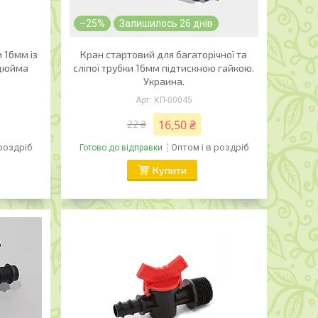
–25%
Залишилось 26 днів
 16мм із
Кран стартовий для багаторічної та
 дюйма
сліпої трубки 16мм підтискною гайкою.
Украина.
КП-00045
16,50 ₴
22 ₴
 роздріб
Оптом і в роздріб
Готово до відправки
Купити