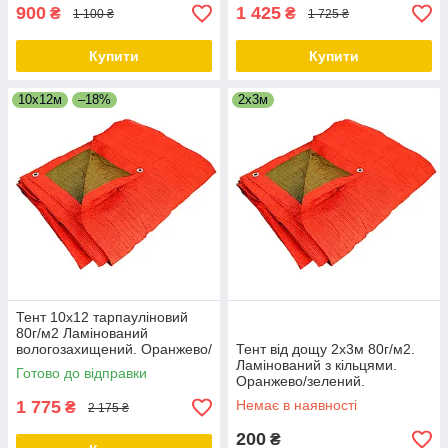
900
1 425
₴
₴
1 100 ₴
1 725 ₴
Купити
Купити
10х12м
–18%
2х3м
Тент 10х12 тарпауліновий
80г/м2 Ламінований
вологозахищений. Оранжево/
Тент від дощу 2х3м 80г/м2.
зелений. Двосторонній.
Ламінований з кільцями.
Готово до відправки
Оранжево/зелений.
Двосторонній.
1 775
Немає в наявності
₴
2 175 ₴
200
₴