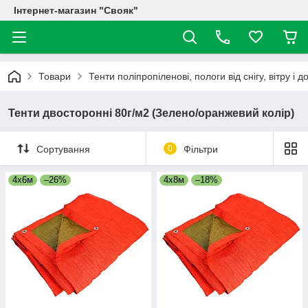
Інтернет-магазин "Свояк"
Товари
Тенти поліпропіленові, пологи від снігу, вітру і
Тенти двосторонні 80г/м2 (Зелено/оранжевий колір)
Сортування
0
Фільтри
4х6м
–26%
4х8м
–18%