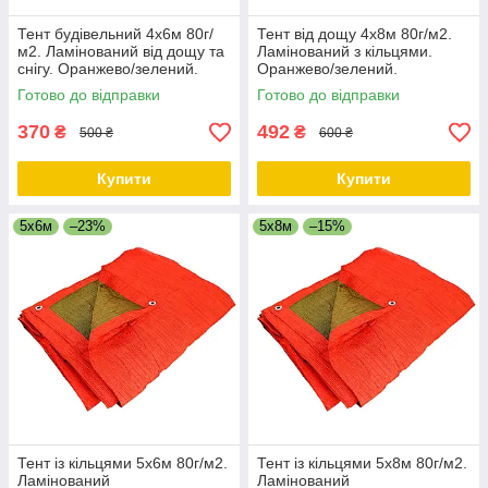
Тент будівельний 4х6м 80г/
Тент від дощу 4х8м 80г/м2.
м2. Ламінований від дощу та
Ламінований з кільцями.
снігу. Оранжево/зелений.
Оранжево/зелений.
Двосторонній.
Двосторонній.
Готово до відправки
Готово до відправки
370
492
₴
₴
500 ₴
600 ₴
Купити
Купити
5х6м
–23%
5х8м
–15%
Тент із кільцями 5х6м 80г/м2.
Тент із кільцями 5х8м 80г/м2.
Ламінований
Ламінований