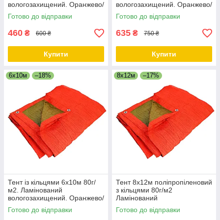
вологозахищений. Оранжево/
вологозахищений. Оранжево/
зелений. Двосторонній.
зелений. Двосторонній.
Готово до відправки
Готово до відправки
460
635
₴
₴
600 ₴
750 ₴
Купити
Купити
6х10м
–18%
8х12м
–17%
Тент із кільцями 6х10м 80г/
Тент 8х12м поліпропіленовий
м2. Ламінований
з кільцями 80г/м2
вологозахищений. Оранжево/
Ламінований
зелений. Двосторонній.
вологозахищений. Оранжево/
Готово до відправки
Готово до відправки
зелений. Двосторонній.