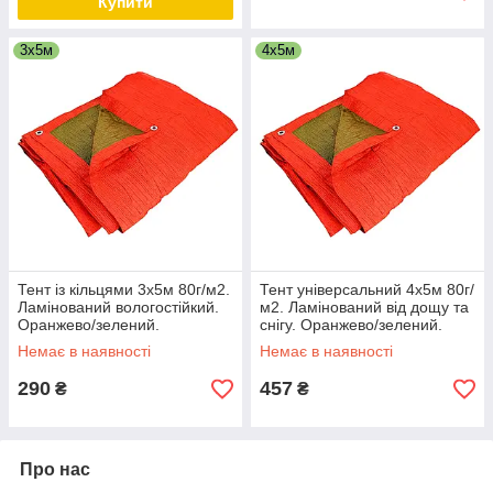
Купити
3х5м
4х5м
Тент із кільцями 3х5м 80г/м2.
Тент універсальний 4х5м 80г/
Ламінований вологостійкий.
м2. Ламінований від дощу та
Оранжево/зелений.
снігу. Оранжево/зелений.
Двосторонній.
Двосторонній.
Немає в наявності
Немає в наявності
290
457
₴
₴
Про нас