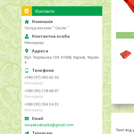
Контакти
Склад-магазин " Свояк "
–
Менеджер
Вул. Тюріньска 134. 61068, Харків, Україн
а
+380 (97) 003-62-54
Менеджер
+380 (95) 218-68-97
Менеджер
+380 (93) 054-24-33
Менеджер
svoyakzakupka@gmail.com
Тент від