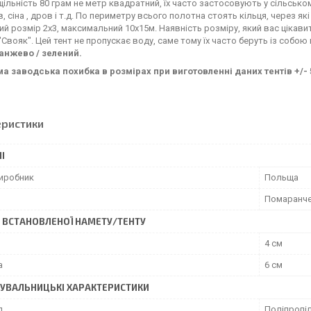
щільність 80 грам не метр квадратний, їх часто застосовують у сільсько
в, сіна , дров і т.д. По периметру всього полотна стоять кільця, через як
ий розмір 2х3, максимальний 10x15м. Наявність розміру, який вас цікав
"Свояк". Цей тент не пропускає воду, саме тому їх часто беруть із собо
ранжево / зелений.
а заводська похибка в розмірах при виготовленні даних тентів +/- 
еристики
І
виробник
Польща
Помаранч
 ВСТАНОВЛЕНОЇ НАМЕТУ/ТЕНТУ
4 см
а
6 см
УВАЛЬНИЦЬКІ ХАРАКТЕРИСТИКИ
л
Поліпропі