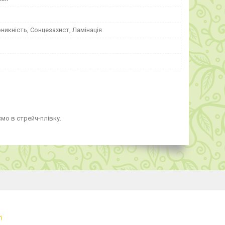
икність, Сонцезахист, Ламінація
мо в стрейч-плівку.
і