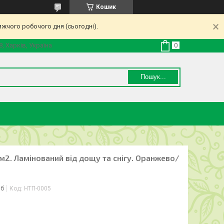
Кошик
ижчого робочого дня (сьогодні).
8, Харків, Україна
Пошук...
м2. Ламінований від дощу та снігу. Оранжево/
іб
Код:
НТП-0005