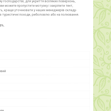
му господарстві, для укриття всіляких поверхонь,
і ви можете пропустити мотузку і закріпити тент,
ить, краще уточнювати у наших менеджерів складу-
ю в туристичні походи, риболовлю або на полювання.
5%.
евий
лен