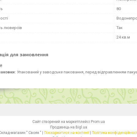
ть
80
ості
Водонепрон
ть люверсів
Так
24 кв.м
ація для замовлення
 ₴
паковки:
Упакований у заводське паковання, перед відправленням пакує
Сайт створений на маркетплейсі
Prom.ua
Продавець на Bigl.ua
Склад-магазин " Свояк " |
Поскаржитися на контент
|
Політика конфіденційност