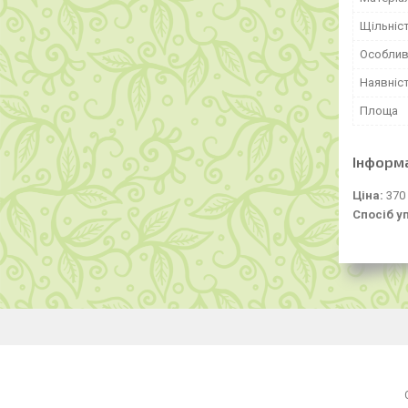
Щільніс
Особлив
Наявніс
Площа
Інформ
Ціна:
370
Спосіб у