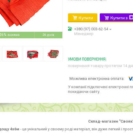
Купити
Купити з
+380 (97) 003-62-54
Менеджер
26%
26 днів
повернення товару протягом 14 дн
У компанії підключені електронні п
покидаючи сайту.
Склад-магазин "Свояк
 дощу 4х6м
- це унікальний у своєму роді матеріал, він дуже легкий і про