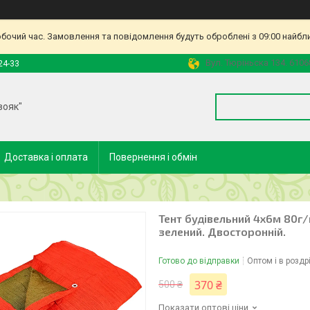
обочий час. Замовлення та повідомлення будуть оброблені з 09:00 найбл
Вул. Тюріньска 134. 6106
24-33
вояк"
Доставка і оплата
Повернення і обмін
Тент будівельний 4х6м 80г/
зелений. Двосторонній.
Готово до відправки
Оптом і в роздр
370 ₴
500 ₴
Показати оптові ціни