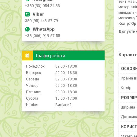
тент має 
+380 (93) 054-24-33
матеріалі
мінімальн
магазину 
380 (95) 443-57-79
Колір: О
Допустим
+38 (066) 919-57-55
Характ
Графік роботи
Понеділок
09:00
18:30
ОСНОВН
Вівторок
09:00
18:30
Країна 
Середа
09:00
18:30
Четвер
09:00
18:30
Колір
Пʼятниця
09:00
18:30
РОЗМІР
Субота
10:00
17:00
Неділя
Вихідний
Ширина
Довжин
КОРИСТ
Матеріа