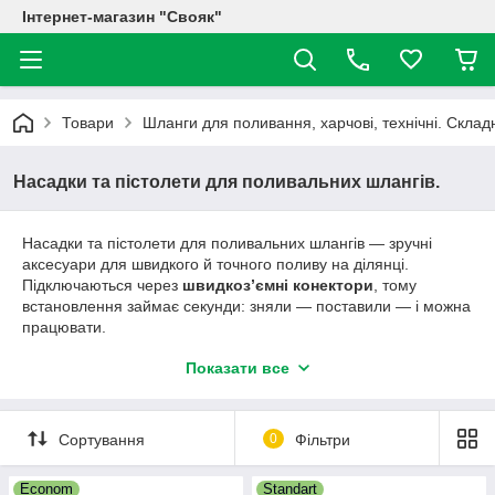
Інтернет-магазин "Свояк"
Товари
Шланги для поливання, харчові, технічні. Склад
Насадки та пістолети для поливальних шлангів.
Насадки та пістолети для поливальних шлангів — зручні
аксесуари для швидкого й точного поливу на ділянці.
Підключаються через
швидкоз’ємні конектори
, тому
встановлення займає секунди: зняли — поставили — і можна
працювати.
У групі представлені поливальні пістолети та насадки з
Показати все
різними режимами розпилення: від м’якого «туману» для
розсади й квітів до потужного струменя для миття доріжок,
інвентарю або точкового поливу. Такі насадки допомагають
Сортування
0
Фільтри
економити воду, контролювати напір і поливати акуратно без
переливу.
Econom
Standart
✅ Швидке підключення через конектор