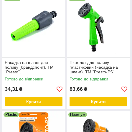
✅ Кілька режимів струменя/розпилу (залежно від моделі)
✅ Підходить для саду, городу, теплиці та побутових задач
✅ Зручно тримати в руці та легко перемикати режими
Насадка на шланг для
Пістолет для поливу
поливу (брандспойт). ТМ
пластиковий (насадка на
"Presto".
шланг). ТМ "Presto-PS".
Готово до відправки
Готово до відправки
34,31
83,66
₴
₴
Купити
Купити
Plastic
Преміум