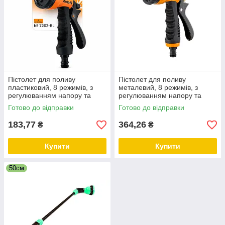
Пістолет для поливу
Пістолет для поливу
пластиковий, 8 режимів, з
металевий, 8 режимів, з
регулюванням напору та
регулюванням напору та
фіксатором під
фіксатором, під швидкоз’єм
Готово до відправки
Готово до відправки
швидкозніманням ТМ
ТМ "Presto-PS 7204".
"Presto-PS-7202-BL".
183,77
364,26
₴
₴
Купити
Купити
50см