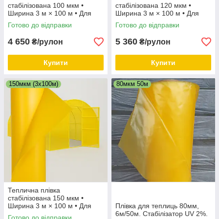
стабілізована 100 мкм •
стабілізована 120 мкм •
Ширина 3 м × 100 м • Для
Ширина 3 м × 100 м • Для
укриття теплиць та парників.
укриття теплиць та парників.
Готово до відправки
Готово до відправки
ТМ "Харків".
ТМ "Харків".
4 650
5 360
₴/рулон
₴/рулон
Купити
Купити
150мкм (3х100м)
80мкм 50м
Теплична плівка
стабілізована 150 мкм •
Ширина 3 м × 100 м • Для
Плівка для теплиць 80мм,
укриття теплиць та парників.
6м/50м. Стабілізатор UV 2%.
Готово до відправки