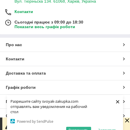
Вул. Тюріньска 134. 61068, Харків, Україна
Контакти
Сьогодні працює з 09:00 до 18:30
Показати весь графік роботи
Про нас
Контакти
Доставка та оплата
Графік роботи
×
Разрешите сайту svoyak-zakupka.com
Повна версія сайту
отправлять вам уведомления на рабочий
стол
Сайт створено на маркетплейсі
Prom.ua
Powered by SendPulse
Зараз у компанії неробочий час. Замовлення та
повідомлення будуть оброблені з 10:00 найближчого