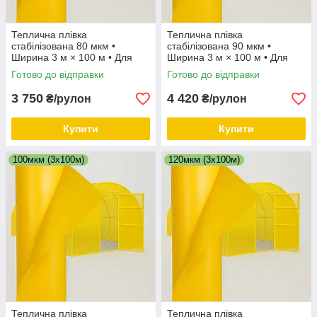
Теплична плівка
Теплична плівка
стабілізована 80 мкм •
стабілізована 90 мкм •
Ширина 3 м × 100 м • Для
Ширина 3 м × 100 м • Для
укриття теплиць та парників.
укриття теплиць та парників.
Готово до відправки
Готово до відправки
ТМ "Харків".
ТМ "Харків".
3 750
4 420
₴/рулон
₴/рулон
Купити
Купити
100мкм (3х100м)
120мкм (3х100м)
Теплична плівка
Теплична плівка