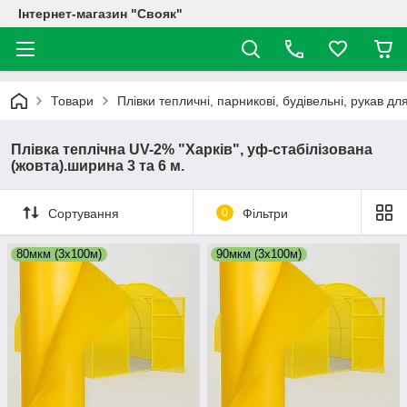
Інтернет-магазин "Свояк"
Товари
Плівки тепличні, парникові, будівельні, рукав дл
Плівка теплічна UV-2% "Харків", уф-стабілізована
(жовта).ширина 3 та 6 м.
Сортування
0
Фільтри
80мкм (3х100м)
90мкм (3х100м)