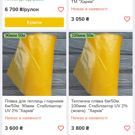
ТМ "Харків".
TM "Харків"
6 700
Немає в наявності
₴/рулон
3 050
₴
Купити
90мкм 50м
100мкм 50м
Плівка для теплиць і парників
Теплична плівка 6м/50м.
6м/50м. 90мкм. Стабілізатор
100мкм. Стабілізатор UV 2%
UV 2%."Харків"
(жовта). "Харків"
Немає в наявності
Немає в наявності
3 600
3 800
₴
₴