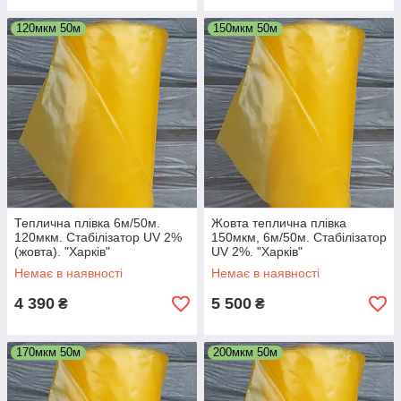
120мкм 50м
150мкм 50м
Теплична плівка 6м/50м.
Жовта теплична плівка
120мкм. Стабілізатор UV 2%
150мкм, 6м/50м. Стабілізатор
(жовта). "Харків"
UV 2%. "Харків"
Немає в наявності
Немає в наявності
4 390
5 500
₴
₴
170мкм 50м
200мкм 50м