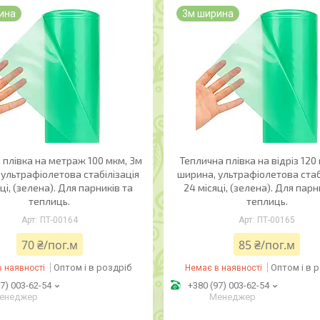
ина
3м ширина
 плівка на метраж 100 мкм, 3м
Теплична плівка на відріз 120
ультрафіолетова стабілізація
ширина, ультрафіолетова стаб
ці, (зелена). Для парників та
24 місяці, (зелена). Для парн
теплиць.
теплиць.
ПТ-00164
ПТ-00165
70 ₴/пог.м
85 ₴/пог.м
Оптом і в роздріб
Оптом і в 
 наявності
Немає в наявності
7) 003-62-54
+380 (97) 003-62-54
енеджер
Менеджер