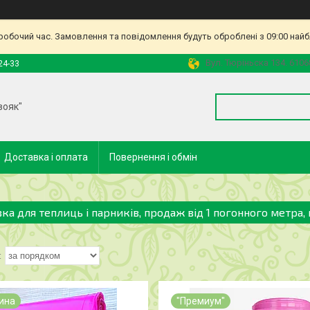
еробочий час. Замовлення та повідомлення будуть оброблені з 09:00 найб
Вул. Тюріньска 134. 6106
24-33
вояк"
Доставка і оплата
Повернення і обмін
вка для теплиць і парників, продаж від 1 погонного метра,
ина
"Премиум"