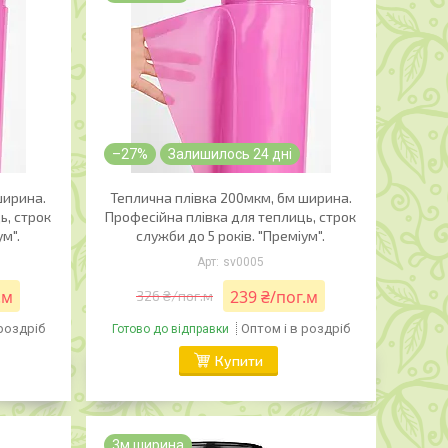
–27%
Залишилось 24 дні
ширина.
Теплична плівка 200мкм, 6м ширина.
ь, строк
Професійна плівка для теплиць, строк
ум".
служби до 5 років. "Преміум".
sv0005
.м
239 ₴/пог.м
326 ₴/пог.м
 роздріб
Оптом і в роздріб
Готово до відправки
Купити
3м ширина