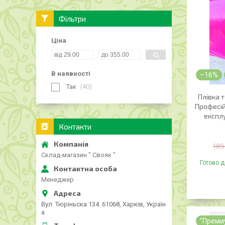
Фільтри
Ціна
В наявності
–16%
Так
40
Плівка 
Професій
експлу
Контакти
189
Склад-магазин " Свояк "
Готово д
Менеджер
Вул. Тюріньска 134. 61068, Харків, Україн
а
"Преми