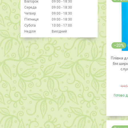
Вівторок
09:00
18:30
Середа
09:00
18:30
Четвер
09:00
18:30
Пʼятниця
09:00
18:30
Субота
10:00
17:00
Неділя
Вихідний
–20%
Плівка д
6м шири
служ
445
Готово д