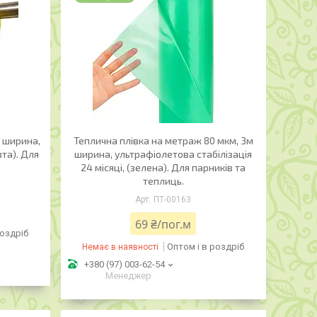
м ширина,
Теплична плівка на метраж 80 мкм, 3м
вта). Для
ширина, ультрафіолетова стабілізація
24 місяці, (зелена). Для парників та
теплиць.
ПТ-00163
69 ₴/пог.м
роздріб
Оптом і в роздріб
Немає в наявності
+380 (97) 003-62-54
Менеджер