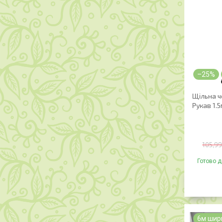
–25%
Щільна ч
Рукав 1.5
105,99
Готово д
6м шир