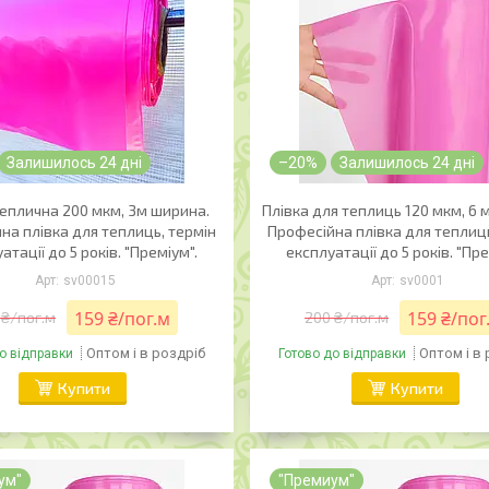
Залишилось 24 дні
–20%
Залишилось 24 дні
теплична 200 мкм, 3м ширина.
Плівка для теплиць 120 мкм, 6 
на плівка для теплиць, термін
Професійна плівка для теплиць
атації до 5 років. "Преміум".
експлуатації до 5 років. "Пре
sv00015
sv0001
159 ₴/пог.м
159 ₴/пог
 ₴/пог.м
200 ₴/пог.м
Оптом і в роздріб
Оптом і в
о відправки
Готово до відправки
Купити
Купити
ум"
"Премиум"