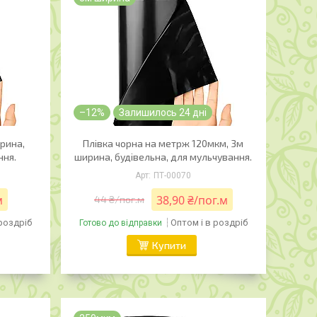
–12%
Залишилось 24 дні
рина,
Плівка чорна на метрж 120мкм, 3м
ння.
ширина, будівельна, для мульчування.
ПТ-00070
м
38,90 ₴/пог.м
44 ₴/пог.м
 роздріб
Оптом і в роздріб
Готово до відправки
Купити