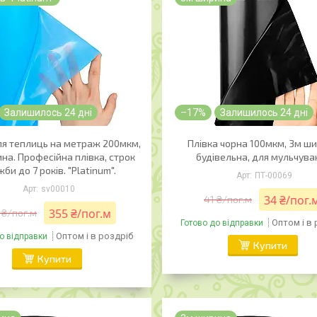
Залишилось 24 дні
–17%
Залишилось 24 дні
ля теплиць на метраж 200мкм,
Плівка чорна 100мкм, 3м ши
на. Професійна плівка, строк
будівельна, для мульчува
би до 7 років. "Platinum".
ПТ-00069
sv00010
34 ₴/пог.
41 ₴/пог.м
355 ₴/пог.м
 ₴/пог.м
Оптом і в
Готово до відправки
Оптом і в роздріб
о відправки
Купити
Купити