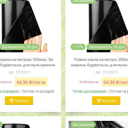
ина
3м ширина
Залишилось 24 дні
–11%
Залишилось 24 дні
 чорна на метраж 150мкм, 3м
Плівка чорна на метрж 200м
будівельна, для мульчування.
ширина, будівельна, для муль
ПТ-00071
ПТ-00072
44,90 ₴/пог.м
64,90 ₴/пог
/пог.м
73 ₴/пог.м
Оптом і в роздріб
Оптом і в
о відправки
Готово до відправки
Купити
Купити
м
6м ширина