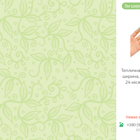
3м шир
Теплична
ширина, 
24 міся
Немає в
+380 (9
М