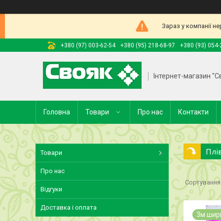
Зараз у компанії н
+380 (97) 003-62-54
+380 (95) 218-68-97
+380 (93) 054-
Інтернет-магазин "С
Головна
Товари
Про нас
Контакти
Плі
Товари
Про нас
Відгуки
Доставка і оплата
3м шир