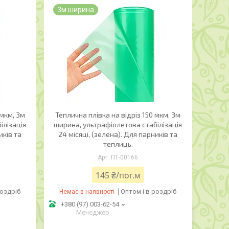
3м ширина
 мкм, 3м
Теплична плівка на відріз 150 мкм, 3м
ілізація
ширина, ультрафіолетова стабілізація
иків та
24 місяці, (зелена). Для парників та
теплиць.
ПТ-00166
145 ₴/пог.м
роздріб
Оптом і в роздріб
Немає в наявності
+380 (97) 003-62-54
Менеджер