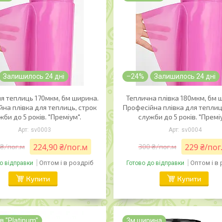
Залишилось 24 дні
–24%
Залишилось 24 дні
ля теплиць 170мкм, 6м ширина.
Теплична плівка 180мкм, 6м 
на плівка для теплиць, строк
Професійна плівка для теплиц
жби до 5 років. "Преміум".
служби до 5 років. "Премі
sv0003
sv0004
224,90 ₴/пог.м
229 ₴/пог
 ₴/пог.м
300 ₴/пог.м
Оптом і в роздріб
Оптом і в
о відправки
Готово до відправки
Купити
Купити
ів "Platinum"
3м ширина