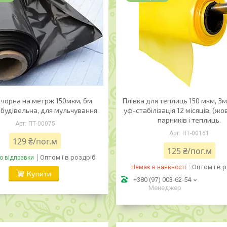
 чорна на метрж 150мкм, 6м
Плівка для теплиць 150 мкм, 3
будівельна, для мульчування.
уф-стабілізація 12 місяців, (жо
парників і теплиць.
ПТ-00075
ПТ-00161
129 ₴/пог.м
125 ₴/пог.м
Оптом і в роздріб
о відправки
Оптом і в 
Немає в наявності
Купити
+380 (97) 003-62-54
Менеджер