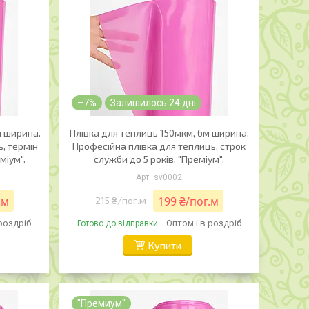
–7%
Залишилось 24 дні
м ширина.
Плівка для теплиць 150мкм, 6м ширина.
, термін
Професійна плівка для теплиць, строк
міум".
служби до 5 років. "Преміум".
sv0002
.м
199 ₴/пог.м
215 ₴/пог.м
 роздріб
Оптом і в роздріб
Готово до відправки
Купити
"Премиум"