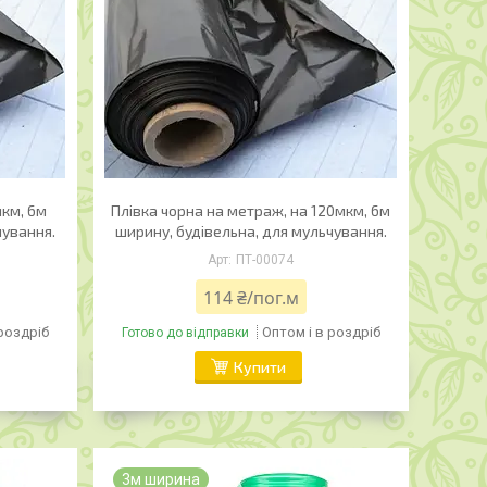
мкм, 6м
Плівка чорна на метраж, на 120мкм, 6м
чування.
ширину, будівельна, для мульчування.
ПТ-00074
114 ₴/пог.м
 роздріб
Оптом і в роздріб
Готово до відправки
Купити
3м ширина