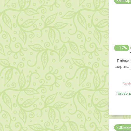
3м шир
–17%
Плівка
ширина, 
54 ₴
Готово д
300мк