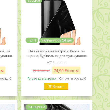
250мкм
–21%
Залишилось 24 дні
км, 3м
Плівка чорна на метрж 250мкм, 3м
чування.
ширина, будівельна, для мульчування.
ПТ-00130
.м
74,90 ₴/пог.м
95 ₴/пог.м
 роздріб
Оптом і в роздріб
Готово до відправки
Купити
6м ширина