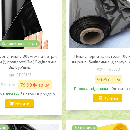
Залишилось 24 дні
орна плівка 300мкм на метрж.
Плівка чорна на метраж 100
м (у розвороті 3м.) Будівельна.
ширина, будівельна, для муль
Від бур'янів.
ПТ-00073
ПТ-00186
99 ₴/пог.м
79,99 ₴/пог.м
 ₴/пог.м
Оптом і в
Готово до відправки
Оптом і в роздріб
о відправки
Купити
Купити
ина
3м ширина