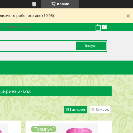
Кошик
лижчого робочого дня (10.08).
8, Харків, Україна
Пошук...
 ширина 2-12м.
Галерея
Список
"Премиум"