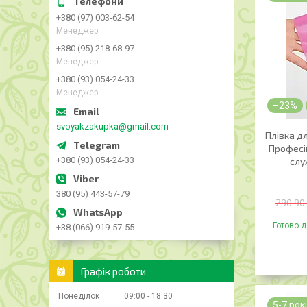
+380 (97) 003-62-54
Менеджер
+380 (95) 218-68-97
Менеджер
+380 (93) 054-24-33
Менеджер
–23%
svoyakzakupka@gmail.com
Плівка д
Професій
+380 (93) 054-24-33
слу
380 (95) 443-57-79
290,90
Готово д
+38 (066) 919-57-55
Графік роботи
Понеділок
09:00
18:30
5-7 рок