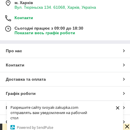
м. Харків
Вул. Тюріньска 134. 61068, Харків, Україна
Контакти
Сьогодні працює з 09:00 до 18:30
Показати весь графік роботи
Про нас
Контакти
Доставка та оплата
Графік роботи
×
Разрешите сайту svoyak-zakupka.com
Повна версія сайту
отправлять вам уведомления на рабочий
стол
Сайт створено на маркетплейсі
Prom.ua
Powered by SendPulse
Зараз у компанії неробочий час. Замовлення та