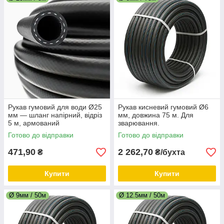
Рукав гумовий для води Ø25
Рукав кисневий гумовий Ø6
мм — шланг напірний, відріз
мм, довжина 75 м. Для
5 м, армований
зварювання.
Готово до відправки
Готово до відправки
471,90
2 262,70
₴
₴/бухта
Купити
Купити
Ø 9мм / 50м
Ø 12.5мм / 50м