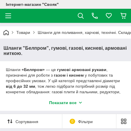
Інтернет-магазин "Свояк"
Товари
Шланги для поливання, харчові, технічні. Склад
Шланги "Белпром", гумові, газові, кисневі, армовані
ниткою.
Шланги
«Белпром»
— це
гумові армовані рукави
,
призначені для роботи з
газом і киснем
у побутових та
професійних умовах. У цій категорії представлені діаметри
від 6 до 32 мм
, тож легко підібрати потрібний розмір під
конкретне обладнання: газові плити й пальники, редуктори,
зварювальні пости, різак, а також пневмолінії та технічні
Показати все
підключення (відповідно до призначення). 🔧🔥
Гумова основа забезпечує
гнучкість і зносостійкість
, а
нитяне армування
підвищує міцність, допомагає шлангу
Сортування
0
Фільтри
краще тримати форму та зменшує ризик пошкоджень при
регулярній експлуатації. Шланги «Белпром» зручні в монтажі: