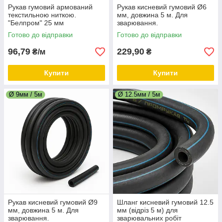
Рукав гумовий армований
Рукав кисневий гумовий Ø6
текстильною ниткою.
мм, довжина 5 м. Для
"Белпром" 25 мм
зварювання.
Готово до відправки
Готово до відправки
96,79
229,90
₴/м
₴
Купити
Купити
Ø 9мм / 5м
Ø 12.5мм / 5м
Рукав кисневий гумовий Ø9
Шланг кисневий гумовий 12.5
мм, довжина 5 м. Для
мм (відріз 5 м) для
зварювання.
зварювальних робіт