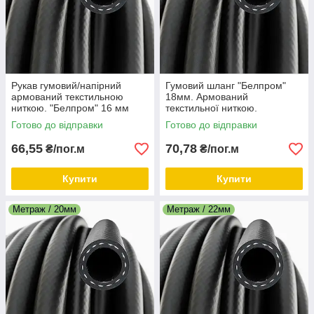
Рукав гумовий/напірний
Гумовий шланг "Белпром"
армований текстильною
18мм. Армований
ниткою. "Белпром" 16 мм
текстильної ниткою.
Готово до відправки
Готово до відправки
66,55
70,78
₴/пог.м
₴/пог.м
Купити
Купити
Метраж / 20мм
Метраж / 22мм