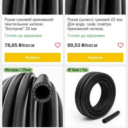
Рукав гумовий армований
Рукав (шланг) гумовий 22 мм.
текстильною ниткою.
Для води, газів, повітря.
"Белпром" 20 мм
Армований ниткою.
"Билпромрукав" (Украина)
Готово до відправки
Готово до відправки
78,65
89,53
₴/пог.м
₴/пог.м
Купити
Купити
Метраж / 25мм
Ø 6мм / 5м