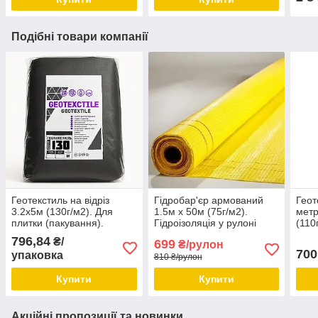
Подібні товари компанії
Геотекстиль на відріз
Гідробар'єр армований
Геот
3.2х5м (130г/м2). Для
1.5м х 50м (75г/м2).
метр
плитки (пакування).
Гідроізоляція у рулоні
(110
УкраЇна.
(75м/2). Гідроізол.
(Чехі
796,84
₴/
699
₴/рулон
700
упаковка
810 ₴/рулон
Купити
Купити
Акційні пропозиції та новинки