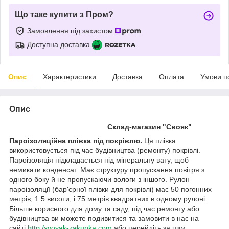
Що таке купити з Пром?
Замовлення під захистом
Доступна доставка
Опис
Характеристики
Доставка
Оплата
Умови п
Опис
Склад-магазин "Свояк"
Пароізоляційна плівка під покрівлю.
Ця плівка
використовується під час будівництва (ремонту) покрівлі.
Пароізоляція підкладається під мінеральну вату, щоб
немикати конденсат. Має структуру пропускання повітря з
одного боку й не пропускаючи вологи з іншого. Рулон
пароізоляції (бар'єрної плівки для покрівлі) має 50 погонних
метрів, 1.5 висоти, і 75 метрів квадратних в одному рулоні.
Більше корисного для дому та саду, під час ремонту або
будівництва ви можете подивитися та замовити в нас на
сайті
http:/svoyak-zakupka.com
або перейдіть за цим