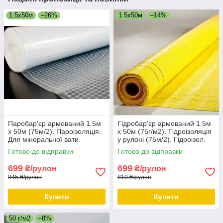
1.5х50м
–26%
1.5х50м
–14%
Паробар'єр армований 1.5м
Гідробар'єр армований 1.5м
х 50м (75м/2). Пароізоляція.
х 50м (75г/м2). Гідроізоляція
Для мінеральної вати.
у рулоні (75м/2). Гідроізол.
Щільність 75г/м2.
Готово до відправки
Готово до відправки
699
699
₴/рулон
₴/рулон
945 ₴/рулон
810 ₴/рулон
Купити
Купити
50 г/м2
–8%