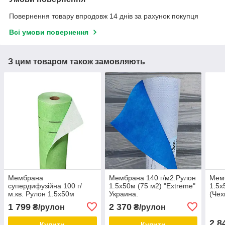
Повернення товару впродовж 14 днів за рахунок покупця
Всі умови повернення
З цим товаром також замовляють
Мембрана
Мембрана 140 г/м2.Рулон
Мемб
супердифузійна 100 г/
1.5х50м (75 м2) "Extreme"
1.5х
м.кв. Рулон 1.5х50м
Украина.
(Чех
(75м.кв.) "Extreme"
1 799
2 370
₴/рулон
₴/рулон
Україна. (Зелена).
2 8
Купити
Купити