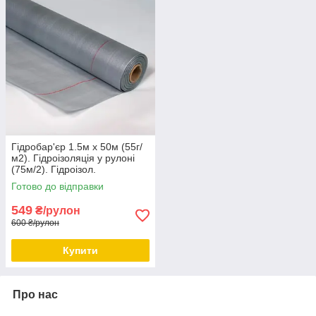
Гідробар'єр 1.5м х 50м (55г/
м2). Гідроізоляція у рулоні
(75м/2). Гідроізол.
Готово до відправки
549
₴/рулон
600 ₴/рулон
Купити
Про нас