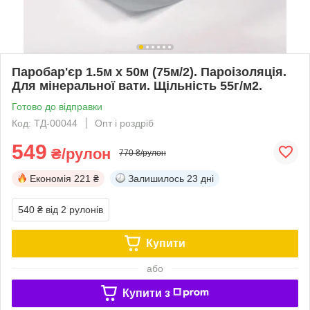
Паробар'єр 1.5м х 50м (75м/2). Пароізоляція.
Для мінеральної вати. Щільність 55г/м2.
Готово до відправки
Код: ТД-00044
Опт і роздріб
549
₴/рулон
770 ₴/рулон
Економія
221 ₴
Залишилось
23 дні
540 ₴
від 2 рулонів
Купити
або
Купити з