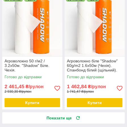
Агроволокно 50 г/м2 /
Агроволокно біле "Shadow"
3.2х50м. "Shadow" Біле.
60g/m2 1.6х50м (Чехія).
Чехія.
Спанбонд білий (щільний).
Готово до відправки
Готово до відправки
2 461,45
1 462,84
₴/рулон
₴/рулон
2 930,30 ₴/рулон
1 741,47 ₴/рулон
Купити
Купити
Показати ще