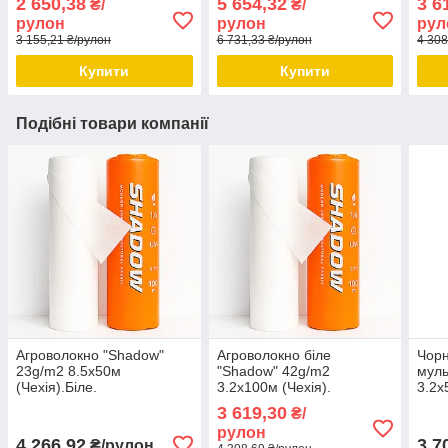
2 650,38
5 654,32
3 6
₴/
₴/
рулон
рулон
рул
3 155,21 ₴/рулон
6 731,33 ₴/рулон
4 308
Купити
Купити
Подібні товари компанії
Агроволокно "Shadow"
Агроволокно біле
Чорн
23g/m2 8.5х50м
"Shadow" 42g/m2
муль
(Чехія).Біле.
3.2х100м (Чехія).
3.2х
(Чехі
3 619,30
₴/
рулон
4 266,92
3 7
₴/рулон