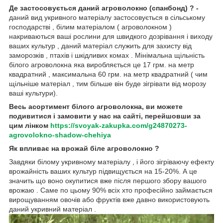
Де застосовується даний агроволокно (спанбонд) ? -
даний вид укривного матеріалу застосовується в сільському
господарстві , білим матеріалом ( агроволокном )
накриваються ваші рослини для швидкого дозрівання і виходу
ваших культур , даний матеріал служить для захисту від
заморозків , птахів і шкідливих комах . Мінімальна щільність
білого агроволокна яка виробляється це 17 грм. на метр
квадратний , максимальна 60 грм. на метр квадратний ( чим
щільніше матеріал , тим більше він буде зігрівати від морозу
ваші культури).
Весь асортимент білого агроволокна, ви можете
подивитися і замовити у нас на сайті, перейшовши за
цим лінком
https://svoyak-zakupka.com/g24870273-
agrovolokno-shadow-chehiya
Як впливає на врожай біле агроволокно ?
Завдяки білому укривному матеріалу , і його зігріваючу ефекту
врожайність ваших культур підвищується на 15-20%. А це
значить що воно окупитися вже після першого збору вашого
врожаю . Саме по цьому 90% всіх хто професійно займається
вирощуванням овочів або фруктів вже давно використовують
даний укривний матеріал .