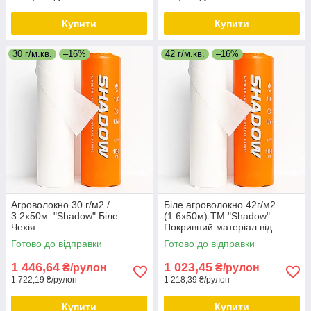
Купити
Купити
30 г/м.кв.
–16%
42 г/м.кв.
–16%
Агроволокно 30 г/м2 /
Біле агроволокно 42г/м2
3.2х50м. "Shadow" Біле.
(1.6х50м) ТМ "Shadow".
Чехія.
Покривний матеріал від
заморозків.
Готово до відправки
Готово до відправки
1 446,64
1 023,45
₴/рулон
₴/рулон
1 722,19 ₴/рулон
1 218,39 ₴/рулон
Купити
Купити