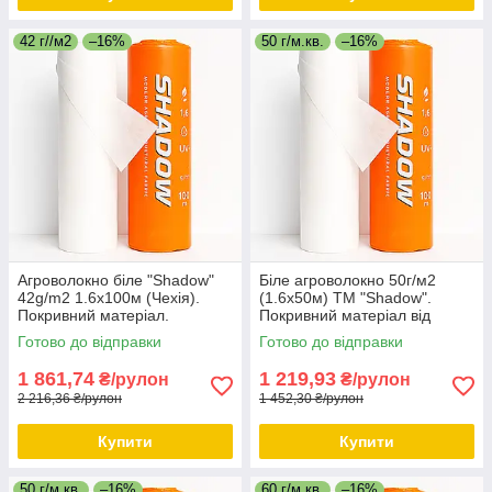
42 г//м2
–16%
50 г/м.кв.
–16%
Агроволокно біле "Shadow"
Біле агроволокно 50г/м2
42g/m2 1.6х100м (Чехія).
(1.6х50м) ТМ "Shadow".
Покривний матеріал.
Покривний матеріал від
заморозків.
Готово до відправки
Готово до відправки
1 861,74
1 219,93
₴/рулон
₴/рулон
2 216,36 ₴/рулон
1 452,30 ₴/рулон
Купити
Купити
50 г/м.кв.
–16%
60 г/м.кв.
–16%