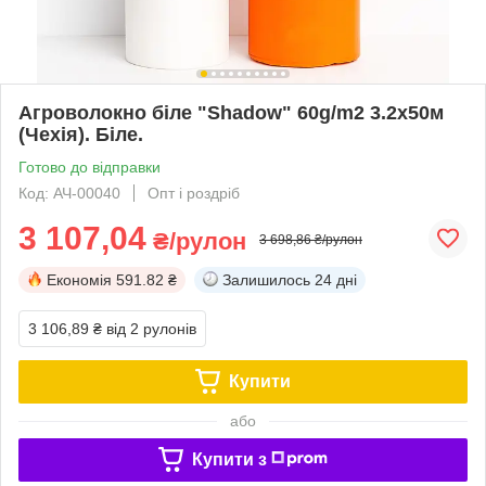
Агроволокно біле "Shadow" 60g/m2 3.2х50м
(Чехія). Біле.
Готово до відправки
Код: АЧ-00040
Опт і роздріб
3 107,04
₴/рулон
3 698,86 ₴/рулон
Економія
591.82 ₴
Залишилось
24 дні
3 106,89 ₴
від 2 рулонів
Купити
або
Купити з