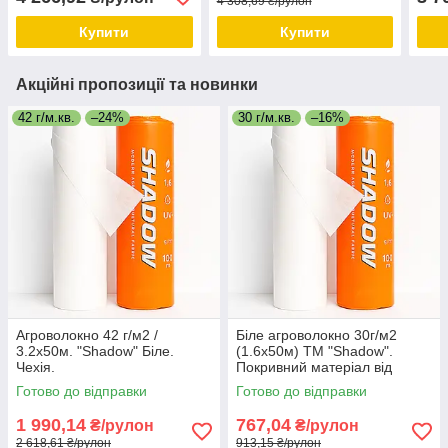
4 308,69 ₴/рулон
Купити
Купити
Акційні пропозиції та новинки
42 г/м.кв.
–24%
30 г/м.кв.
–16%
Агроволокно 42 г/м2 /
Біле агроволокно 30г/м2
3.2х50м. "Shadow" Біле.
(1.6х50м) ТМ "Shadow".
Чехія.
Покривний матеріал від
заморозків.
Готово до відправки
Готово до відправки
1 990,14
767,04
₴/рулон
₴/рулон
2 618,61 ₴/рулон
913,15 ₴/рулон