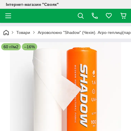
Інтернет-магазин "Свояк"
Товари
Агроволокно "Shadow" (Чехія). Агро-теплиці(пар
60 г//м2
–16%