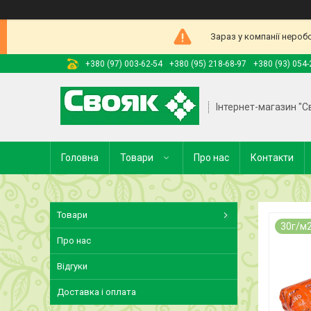
Зараз у компанії нероб
+380 (97) 003-62-54
+380 (95) 218-68-97
+380 (93) 054-
Інтернет-магазин "С
Головна
Товари
Про нас
Контакти
Товари
30г/м2
Про нас
Відгуки
Доставка і оплата