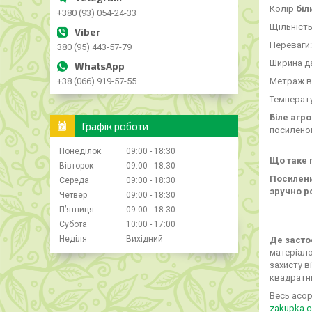
Колір
біл
+380 (93) 054-24-33
Щільніст
Переваги:
380 (95) 443-57-79
Ширина да
Метраж в
+38 (066) 919-57-55
Температу
Біле агр
Графік роботи
посилено
Понеділок
09:00
18:30
Що таке 
Вівторок
09:00
18:30
Посилени
Середа
09:00
18:30
зручно р
Четвер
09:00
18:30
Пʼятниця
09:00
18:30
Субота
10:00
17:00
Неділя
Вихідний
Де засто
матеріало
захисту в
квадратни
Весь асор
zakupka.c