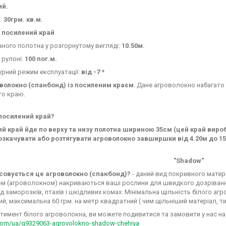
ий.
ь:
30грм. кв.м.
посилений край
ного полотна у розгорнутому вигляді:
10.50м.
 рулоні:
100 пог.м.
рний режим експлуатації:
від -7 *
оволокно (спанбонд) із посиленим краєм
. Дане агроволокно набагато 
го краю.
посилений край?
й край йде по верху та низу полотна шириною 35см (цей край виро
озкачувати або розтягувати агроволокно завширшки від 4.20м до 15
"Shadow"
совується це агроволокно (спанбонд)?
- даний вид покривного матер
м (агроволокном) накриваються ваші рослини для швидкого дозрівання
ід заморозків, птахів і шкідливих комах. Мінімальна щільність білого аг
й, максимальна 60 грм. на метр квадратний ( чим щільніший матеріал, ти
тимент білого агроволокна, ви можете подивитися та замовити у нас н
om/ua/g9329063-agrovolokno-shadow-chehiya