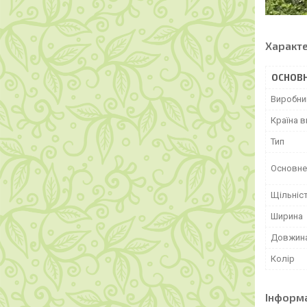
Характ
ОСНОВН
Виробни
Країна 
Тип
Основне
Щільніс
Ширина
Довжин
Колір
Інформ