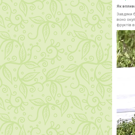
Як вплив
Завдяки б
воно окуп
фруктів 