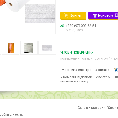
Купити
Купити з
+380 (97) 003-62-54
Менеджер
повернення товару протягом 14 дн
У компанії підключені електронні п
покидаючи сайту.
Склад - магазин "Свояк
робник:
Чехія.