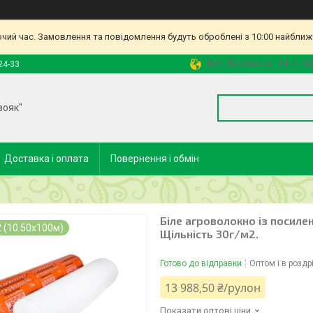
очий час. Замовлення та повідомлення будуть оброблені з 10:00 найближч
Вул. Тюріньска 134. 6106
24-33
вояк"
Доставка і оплата
Повернення і обмін
Біле агроволокно із посиле
 (10.50х100м)
Щільність 30г/м2.
Готово до відправки
Оптом і в роздр
13 988,50 ₴/рулон
Показати оптові ціни