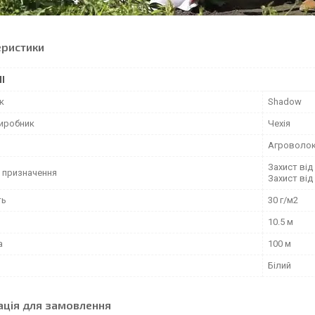
еристики
І
к
Shadow
виробник
Чехія
Агроволо
Захист від
 призначення
Захист від
ть
30 г/м2
10.5 м
а
100 м
Білий
ація для замовлення