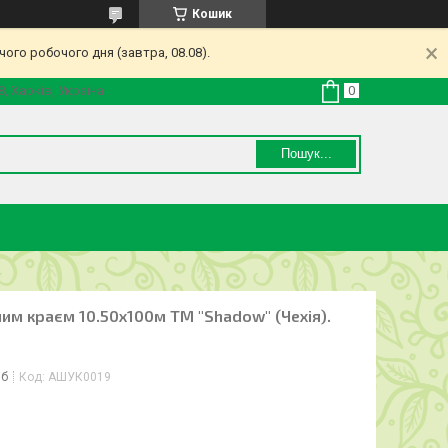
Кошик
ого робочого дня (завтра, 08.08).
8, Харків, Україна
Пошук...
ним краєм 10.50х100м ТМ "Shadow" (Чехія).
іб
Код:
АШУК0019