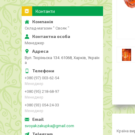
Контакти
Склад-магазин " Свояк "
Менеджер
Вул. Тюріньска 134. 61068, Харків, Україн
а
+380 (97) 003-62-54
Менеджер
+380 (95) 218-68-97
Менеджер
+380 (93) 054-24-33
Менеджер
svoyakzakupka@gmail.com
Країна ви