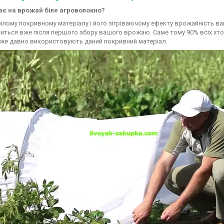
ає на врожай біле агроволокно?
ілому покривному матеріалу і його зігріваючому ефекту врожайність ваш
иться вже після першого збору вашого врожаю. Саме тому 90% всіх хт
вже давно використовують даний покривний матеріал.