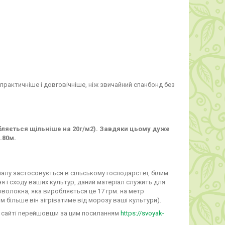
практичніше і довговічніше, ніж звичайний спанбонд без
бляється щільніше на 20г/м2). Завдяки цьому дуже
.80м.
іалу застосовується в сільському господарстві, білим
 і сходу ваших культур, даний матеріал служить для
роволокна, яка виробляється це 17 грм. на метр
м більше він зігріватиме від морозу ваші культури).
а сайті перейшовши за цим посиланням
https://svoyak-