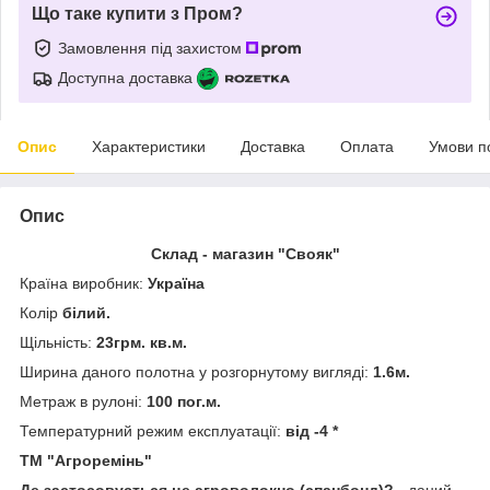
Що таке купити з Пром?
Замовлення під захистом
Доступна доставка
Опис
Характеристики
Доставка
Оплата
Умови п
Опис
Склад - магазин "Свояк"
Країна виробник:
Україна
Колір
білий.
Щільність:
23грм. кв.м.
Ширина даного полотна у розгорнутому вигляді:
1.6м.
Метраж в рулоні:
100 пог.м.
Температурний режим експлуатації:
від -4 *
ТМ "Агроремінь"
Де застосовується це агроволокно (спанбонд)?
- даний