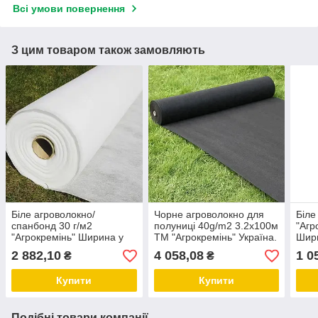
Всі умови повернення
З цим товаром також замовляють
Біле агроволокно/
Чорне агроволокно для
Біле
спанбонд 30 г/м2
полуниці 40g/m2 3.2х100м
"Агр
"Агрокремінь" Ширина у
TM "Агрокремінь" Україна.
Шири
розвороті 3.20. Довжина
Для мульчування.
Довж
2 882,10
4 058,08
1 0
₴
₴
100м Стабілізація від
Стаб
сонця 4%
Купити
Купити
Подібні товари компанії