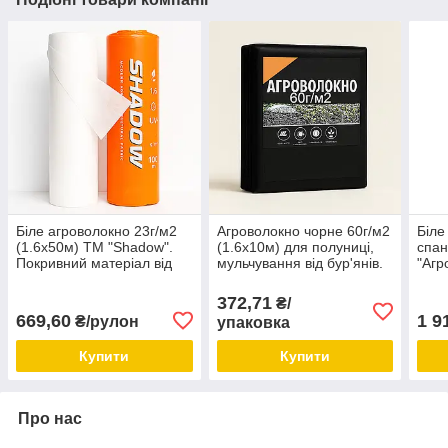
Біле агроволокно 23г/м2
Агроволокно чорне 60г/м2
Біле
(1.6х50м) ТМ "Shadow".
(1.6х10м) для полуниці,
спан
Покривний матеріал від
мульчування від бур'янів.
"Агр
заморозків.
Україна.
розв
100м
372,71
₴/
сон
669,60
1 9
₴/рулон
упаковка
Купити
Купити
Про нас