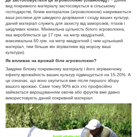
вид покривного матеріалу застосовується в сільському
господарстві, білим матеріалом (агроволокном) накриваються
ваші рослини для швидкого дозрівання і сходу ваших культур,
даний матеріал служить для захисту від заморозків, птахів і
шкідливих комах. Мінімальна щільність білого агроволокна,
яка виробляється це 17 грм. на метр квадратний,
максимальна 60 грм. на метр квадратний ( чим щільніший
матеріал, тим більше він зігріватиме від морозу ваші
культури).
Як впливає на врожай біле агроволокно?
Завдяки білому покривному матеріалу і його зігріваючому
ефекту врожайність ваших культур підвищується на 15-20%. А
це означає, що воно окупиться вже після першого збору
вашого врожаю. Саме тому 90% всіх хто професійно
займається вирощуванням овочів або фруктів вже давно
використовують даний покривний матеріал.