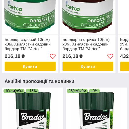
Бордюр садовий 10(см)
Бордюрна стрічка 10(см)
Борд
х9м. Хвилястий садовий
х9м. Хвилястий садовий
х9м.
бордюр ТМ "Vartco"
бордюр ТМ "Vartco"
борд
Польща. Зелений.
Польща. Коричневий.
Поль
216,18
216,18
432
₴
₴
Купити
Купити
Акційні пропозиції та новинки
10(см)х9м
–13%
25(см)х9м
–9%