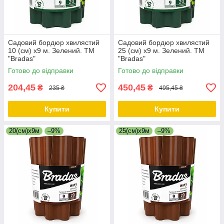
Садовий бордюр хвилястий
Садовий бордюр хвилястий
10 (см) х9 м. Зелений. ТМ
25 (см) х9 м. Зелений. ТМ
"Bradas"
"Bradas"
Готово до відправки
Готово до відправки
204,45
450,45
₴
₴
235 ₴
495,45 ₴
Купити
Купити
20(см)х9м
–9%
25(см)х9м
–9%