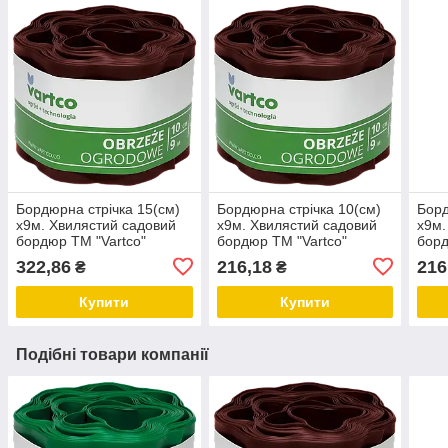
Бордюрна стрічка 15(см)
Бордюрна стрічка 10(см)
Борд
х9м. Хвилястий садовий
х9м. Хвилястий садовий
х9м.
бордюр ТМ "Vartco"
бордюр ТМ "Vartco"
борд
Польща. Коричневий.
Польща. Коричневий.
Поль
322,86
216,18
216
₴
₴
Купити
Купити
Подібні товари компанії