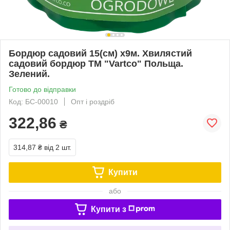
Бордюр садовий 15(см) х9м. Хвилястий
садовий бордюр ТМ "Vartco" Польща.
Зелений.
Готово до відправки
Код: БС-00010
Опт і роздріб
322,86
₴
314,87 ₴
від 2 шт.
Купити
або
Купити з