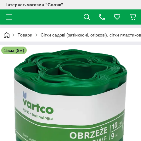
Інтернет-магазин "Свояк"
Товари
Сітки садові (затінюючі, огіркові), сітки пластико
15см (9м)