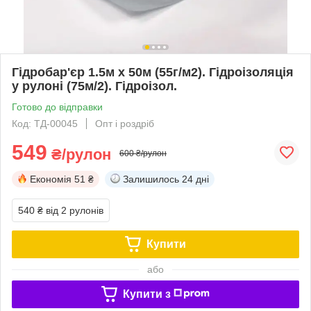
Гідробар'єр 1.5м х 50м (55г/м2). Гідроізоляція
у рулоні (75м/2). Гідроізол.
Готово до відправки
Код: ТД-00045
Опт і роздріб
549
₴/рулон
600 ₴/рулон
Економія
51 ₴
Залишилось
24 дні
540 ₴
від 2 рулонів
Купити
або
Купити з