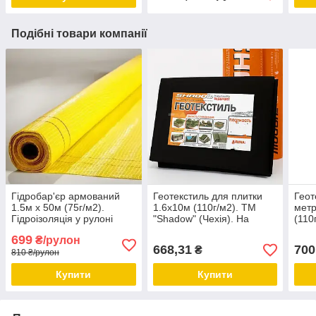
Подібні товари компанії
Гідробар'єр армований
Геотекстиль для плитки
Геот
1.5м х 50м (75г/м2).
1.6х10м (110г/м2). ТМ
метр
Гідроізоляція у рулоні
"Shadow" (Чехія). На
(110
(75м/2). Гідроізол.
метраж (паковання).
(Чехі
699
₴/рулон
668,31
700
₴
810 ₴/рулон
Купити
Купити