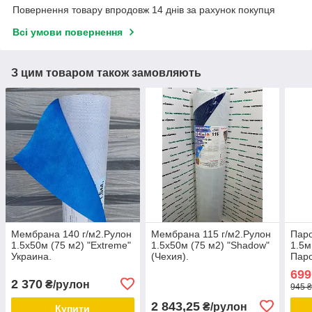
Повернення товару впродовж 14 днів за рахунок покупця
Всі умови повернення
З цим товаром також замовляють
Мембрана 140 г/м2.Рулон
Мембрана 115 г/м2.Рулон
Паро
1.5х50м (75 м2) "Extreme"
1.5х50м (75 м2) "Shadow"
1.5м
Украина.
(Чехия).
Паро
міне
699
Щіль
2 370
₴/рулон
945 
2 843,25
₴/рулон
Купити