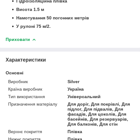
Гідроізоляційна плівка
Висота 1.5 м
Намотування 50 погонних метрів
У рулоні 75 м/2.
Приховати
Характеристики
Основні
Виробник
Silver
Країна виробник
Україна
Тип використання
Універсальний
Призначення матеріалу
Для доріг, Для покрівлі, Для
підлог, Для підвалів, Для
фасадів, Для цоколів, Для
басейнів, Для резервуарів,
Для балконів, Для стін
Верхнє покриття
Плівка
Нижнє покриття
Плівка