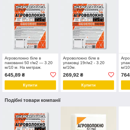
Агроволокно біле в
Агроволокно біле в
Агро
пакованні 50 г/м2 — 3.20
упаковці 19г/м2 - 3.20
упак
м/10 м. На метраж.
м/10м.
м/10
(спа
645,89
269,92
764
₴
₴
Купити
Купити
Подібні товари компанії