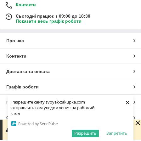
Контакти
Сьогодні працює з 09:00 до 18:30
Показати весь графік роботи
Про нас
Контакти
Доставка та оплата
Графік роботи
×
Разрешите сайту svoyak-zakupka.com
Повна версія сайту
отправлять вам уведомления на рабочий
стол
Сайт створено на маркетплейсі
Prom.ua
Powered by SendPulse
Зараз у компанії неробочий час. Замовлення та
повідомлення будуть оброблені з 09:00 найближчого
Разрешить
Запретить
Політика конфіденційності
робочого дня (сьогодні).