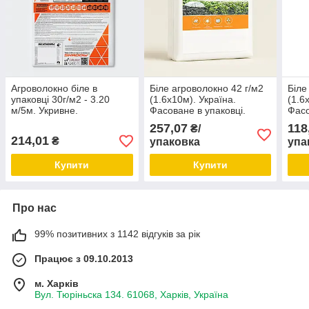
Агроволокно біле в
Біле агроволокно 42 г/м2
Біле
упаковці 30г/м2 - 3.20
(1.6х10м). Україна.
(1.6
м/5м. Укривне.
Фасоване в упаковці.
Фасо
Спанбонд для рослин.
257,07
118
₴/
214,01
₴
упаковка
упа
Купити
Купити
Про нас
99% позитивних з 1142 відгуків за рік
Працює з 09.10.2013
м. Харків
Вул. Тюріньска 134. 61068, Харків, Україна