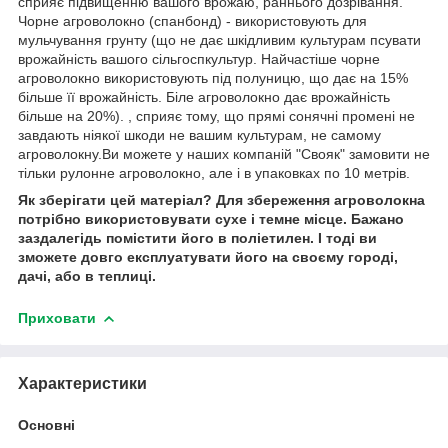
сприяє підвищенню вашого врожаю, раннього дозрівання.
Чорне агроволокно (спанбонд) - використовують для
мульчування грунту (що не дає шкідливим культурам псувати
врожайність вашого сільгоспкультур. Найчастіше чорне
агроволокно використовують під полуницю, що дає на 15%
більше її врожайність. Біле агроволокно дає врожайність
більше на 20%). , сприяє тому, що прямі сонячні промені не
завдають ніякої шкоди не вашим культурам, не самому
агроволокну.Ви можете у наших компаній "Свояк" замовити не
тільки рулонне агроволокно, але і в упаковках по 10 метрів.
Як зберігати цей матеріал? Для збереження агроволокна
потрібно використовувати сухе і темне місце. Бажано
заздалегідь помістити його в поліетилен. І тоді ви
зможете довго експлуатувати його на своєму городі,
дачі, або в теплиці.
Приховати
Характеристики
Основні