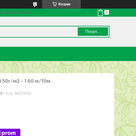
Кошик
8, Харків, Україна
Пошук...
 50г/м2 - 1.60 м/10м.
іб
Код:
АМ-00006