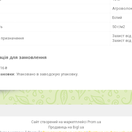
Агроволо
Білий
ть
50 г/м2
Захист від
 призначення
Захист від 
ація для замовлення
16 ₴
паковки:
Упаковано в заводскую упаковку.
Сайт створений на маркетплейсі
Prom.ua
Продавець на Bigl.ua