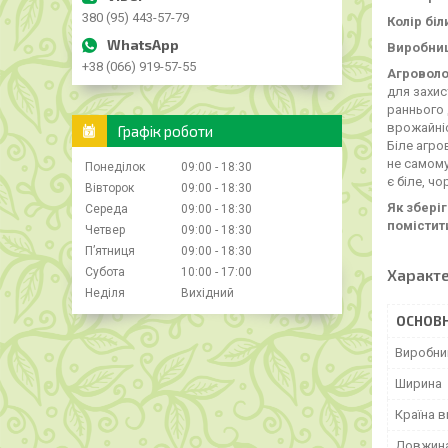
380 (95) 443-57-79
Колір біл
Виробниц
+38 (066) 919-57-55
Агроволо
для захис
раннього 
врожайніс
Графік роботи
Біле агро
не самому
Понеділок
09:00
18:30
є біле, чо
Вівторок
09:00
18:30
Як збері
Середа
09:00
18:30
помістити
Четвер
09:00
18:30
Пʼятниця
09:00
18:30
Характ
Субота
10:00
17:00
Неділя
Вихідний
ОСНОВН
Виробни
Ширина
Країна 
Довжин