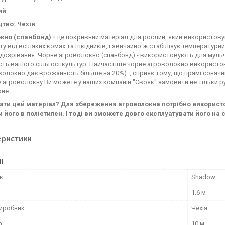
ий
тво: Чехія
кно (спанбонд) -
це покривний матеріал для рослин, який використову
ту від всіляких комах та шкідників, і звичайно ж стабілізує температ
дозрівання. Чорне агроволокно (спанбонд) - використовують для мульч
ть вашого сільгоспкультур. Найчастіше чорне агроволокно використову
волокно дає врожайність більше на 20%). , сприяє тому, що прямі соня
 агроволокну.Ви можете у наших компаній "Свояк" замовити не тільки ру
рне.
гати цей матеріал? Для збереження агроволокна потрібно використо
 його в поліетилен. І тоді ви зможете довго експлуатувати його на с
еристики
І
к
Shadow
1.6 м
виробник
Чехія
а
10 м