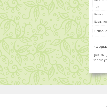
Тип
Колір
Щільніс
Основне
Інформ
Ціна:
325,
Спосіб у