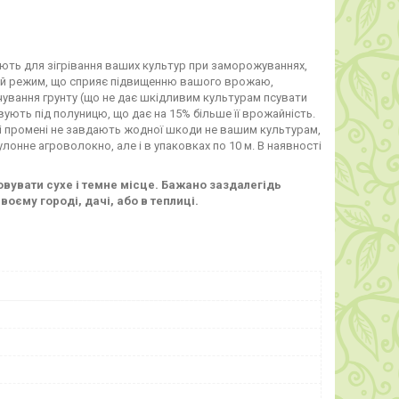
ють для зігрівання ваших культур при заморожуваннях,
урний режим, що сприяє підвищенню вашого врожаю,
ування грунту (що не дає шкідливим культурам псувати
ють під полуницю, що дає на 15% більше її врожайність.
чні промені не завдають жодної шкоди не вашим культурам,
лонне агроволокно, але і в упаковках по 10 м. В наявності
вувати сухе і темне місце. Бажано заздалегідь
воєму городі, дачі, або в теплиці.