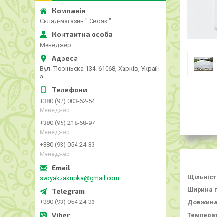
Склад-магазин " Свояк "
Менеджер
Вул. Тюріньска 134. 61068, Харків, Україн
а
+380 (97) 003-62-54
Менеджер
+380 (95) 218-68-97
Менеджер
+380 (93) 054-24-33
Менеджер
Щільність
svoyakzakupka@gmail.com
Ширина п
+380 (93) 054-24-33
Довжина 
Температ