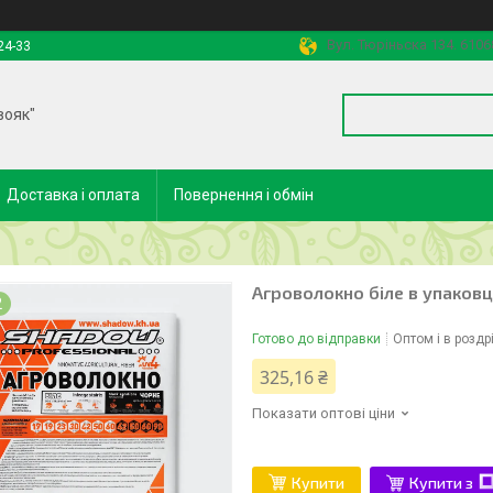
Вул. Тюріньска 134. 6106
24-33
вояк"
Доставка і оплата
Повернення і обмін
Агроволокно біле в упаковці
2
Готово до відправки
Оптом і в роздр
325,16 ₴
Показати оптові ціни
Купити
Купити з