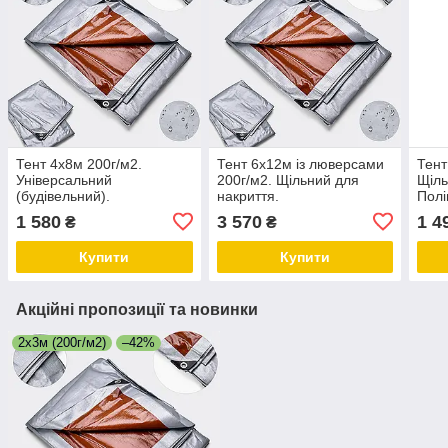
Тент 4х8м 200г/м2.
Тент 6х12м із люверсами
Тент
Універсальний
200г/м2. Щільний для
Щіль
(будівельний).
накриття.
Полі
Поліпропіленовий з
Поліпропіленовий. ТМ
кіль
1 580
3 570
1 4
₴
₴
кільцями. ТМ "Shadow".
"Shadow". Повний розмір.
Повн
Повний розмір.
Купити
Купити
Акційні пропозиції та новинки
2х3м (200г/м2)
–42%