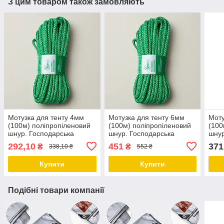
З цим товаром також замовляють
Мотузка для тенту 4мм
Мотузка для тенту 6мм
Моту
(100м) поліпропіленовий
(100м) поліпропіленовий
(100
шнур. Господарська
шнур. Господарська
шнур
мотузка.
мотузка.
моту
292,10
451
371
₴
₴
338,10 ₴
552 ₴
Купити
Купити
Подібні товари компанії