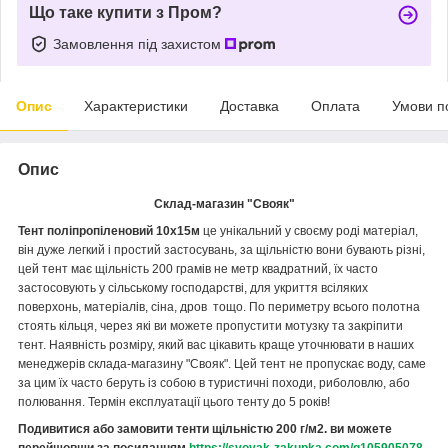
Що таке купити з Пром?
Замовлення під захистом
Опис
Характеристики
Доставка
Оплата
Умови п
Опис
Склад-магазин "Свояк"
Тент поліпропіленовий 10х15м
це унікальний у своєму роді матеріал,
він дуже легкий і простий застосувань, за щільністю вони бувають різні,
цей тент має щільність 200 грамів не метр квадратний, їх часто
застосовують у сільському господарстві, для укриття всіляких
поверхонь, матеріалів, сіна, дров тощо. По периметру всього полотна
стоять кільця, через які ви можете пропустити мотузку та закріпити
тент. Наявність розміру, який вас цікавить краще уточнювати в наших
менеджерів склада-магазину "Свояк". Цей тент не пропускає воду, саме
за цим їх часто беруть із собою в туристичні походи, риболовлю, або
полювання. Термін експлуатації цього тенту до 5 років!
Подивитися або замовити тенти щільністю 200 г/м2. ви можете
перейшовши за посиланням
https://svoyak-zakupka.com/g105905078-