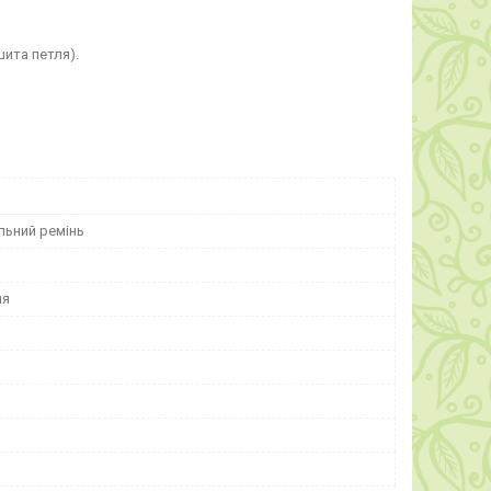
шита петля).
льний ремінь
ля