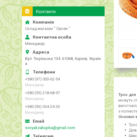
Контакти
Склад-магазин " Свояк "
Менеджер
Вул. Тюріньска 134. 61068, Харків, Україн
а
+380 (97) 003-62-54
Менеджер
+380 (95) 218-68-97
Трос для
Менеджер
можуть ст
виготовля
+380 (93) 054-24-33
з поліест
Менеджер
Основні 
Трос
svoyakzakupka@gmail.com
Дов
Шири