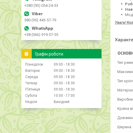
Роб
+380 (93) 054-24-33
Нав
Моде
380 (95) 443-57-79
Увага! Ко
+38 (066) 919-57-55
Характ
ОСНОВН
Графік роботи
Тип рем
Понеділок
09:00
18:30
Вівторок
09:00
18:30
Максима
Середа
09:00
18:30
Тип кріп
Четвер
09:00
18:30
Пʼятниця
09:00
18:30
Матеріа
Субота
10:00
17:00
Виробни
Неділя
Вихідний
Країна 
Довжин
Ширина