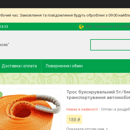
обочий час. Замовлення та повідомлення будуть оброблені з 09:00 найбл
Вул. Тюріньска 134. 6106
24-33
вояк"
Доставка і оплата
Повернення і обмін
Трос буксирувальний 5т/6м. 
м
транспортування автомобіл
Немає в наявності
Оптом і в роздріб
188 ₴
Показати оптові ціни