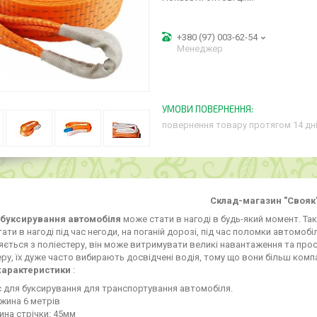
+380 (97) 003-62-54
Менеджер
повернення товару протягом 14 дн
Склад-магазин "Свояк
 буксирування автомобіля
може стати в нагоді в будь-який момент. Та
ати в нагоді під час негоди, на поганій дорозі, під час поломки автомоб
ється з поліестеру, він може витримувати великі навантаження та прос
еру, їх дуже часто вибирають досвідчені водія, тому що вони більш компак
характеристики
:
 для буксирування для транспортування автомобіля.
жина 6 метрів
на стрічки: 45мм