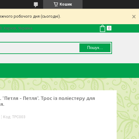
Кошик
ижчого робочого дня (сьогодні).
8, Харків, Україна
Пошук...
"Петля - Петля". Трос із поліестеру для
я.
Код:
ТРС003