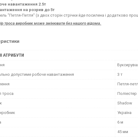
оче навантаження 2.5т
антаження на розрив до 5т
ль "Петля-Петля" (з двох сторін стрічки йде посилена і додатково про
лір троса виробник може змінювати без нашого відома.
еристики
І АТРИБУТИ
еня
Буксирува
льно допустиме робоче навантаження
3 т
лення
Петля-пет
л троса
Поліестер
к
Shadow
виробник
Україна
а
6 м
45 мм