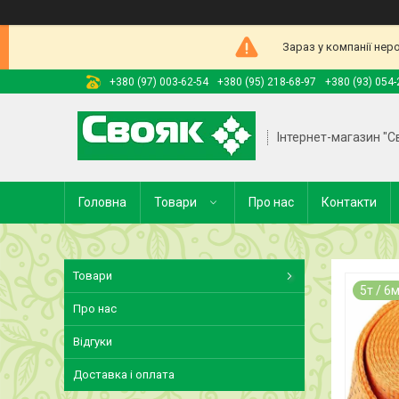
Зараз у компанії нер
+380 (97) 003-62-54
+380 (95) 218-68-97
+380 (93) 054-
Інтернет-магазин "С
Головна
Товари
Про нас
Контакти
Товари
5т / 6
Про нас
Відгуки
Доставка і оплата