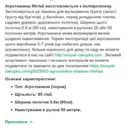
Агротканина 85г/м2 виготовляється з поліпропілену.
Застосовується ця тканина для мульчування ґрунту (захист
ґрунту від бур'янів), у басейнах, перед укладанням плитки,
садових доріжок, дорожнього полотна). Ширина цього
полотна 0.8 м (80 см), намотування в рулонах 25 або 50
погонних метрів. Агротканина може витримувати великі
щоденні навантаження. Термін експлуатації цієї агротканини
цього виробника 5-7 років (це набагато довше, ніж
агроволокно). Більше корисного для дому та саду ви можете
подивитися в нас на сайті
http:/svoyak-zakupka.com
. Великий
асортимент тканинних і нетканих матеріалів ви можете
подивитися та замовити за цим посиланням
https://svoyak-
zakupka.com/g9329063-agrovolokno-shadow-chehiya
Основні характеристики:
Тип: Агротканина (чорна)
Щільність: 85 г/м2.
Ширина полотна 0.8м (80см).
Намотування в рулоні 50 метрів.
Приховати