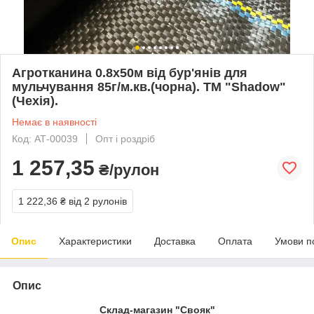
Агротканина 0.8х50м від бур'янів для
мульчування 85г/м.кв.(чорна). ТМ "Shadow"
(Чехія).
Немає в наявності
Код: АТ-00039
Опт і роздріб
1 257,35
₴/рулон
1 222,36 ₴
від 2 рулонів
Опис
Характеристики
Доставка
Оплата
Умови п
Опис
Склад-магазин "Свояк"