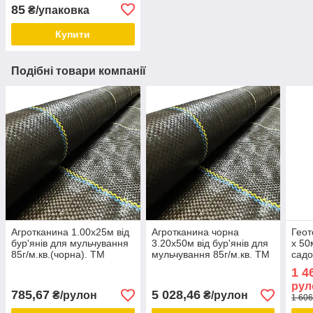
фіксатори 15,5 см для
85
₴/упаковка
кріплення геотекстилю
Купити
Подібні товари компанії
Агротканина 1.00х25м від
Агротканина чорна
Геот
бур'янів для мульчування
3.20х50м від бур'янів для
х 50
85г/м.кв.(чорна). ТМ
мульчування 85г/м.кв. ТМ
садо
"Shadow" (Чехія).
"Shadow" (Чехія).
"Sha
1 4
рул
785,67
5 028,46
₴/рулон
₴/рулон
1 606