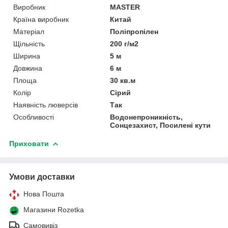
Виробник
MASTER
Країна виробник
Китай
Матеріал
Поліпропілен
Щільність
200 г/м2
Ширина
5 м
Довжина
6 м
Площа
30 кв.м
Колір
Сірий
Наявність люверсів
Так
Особливості
Водонепроникність,
Сонцезахист, Посилені кути
Приховати
Умови доставки
Нова Пошта
Магазини Rozetka
Самовивіз