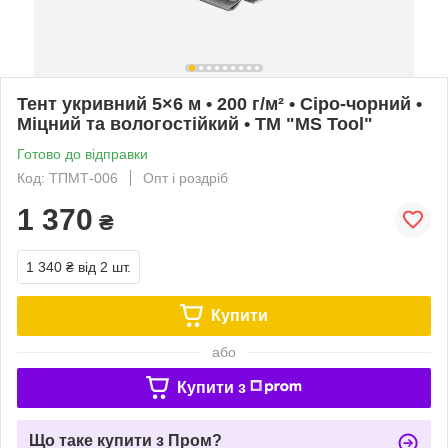
Тент укривний 5×6 м • 200 г/м² • Сіро-чорний •
Міцний та вологостійкий • TM "MS Tool"
Готово до відправки
Код: ТПМТ-006
Опт і роздріб
1 370
₴
1 340 ₴
від 2 шт.
Купити
або
Купити з
Що таке купити з Пром?