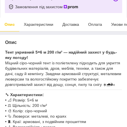
Замовлення під захистом
Опис
Характеристики
Доставка
Оплата
Умови п
Опис
Тент укривний 5×6 м 200 г/м² — надійний захист у будь-
яку погоду!
Міцний сіро-чорний тент із поліетилену підходить для укриття
будівельних матеріалів, дров, меблів, техніки, а також для
дачі, саду й кемпінгу. Завдяки армованій структурі, металевим
люверсам та вологостійкому покриттю забезпечує
довготривалий захист від дощу, сонця, пилу та снігу ☀️🌧️🌬️
🔧
Характеристики:
• 📐 Розмір: 5×6 м
• ⚖️ Щільність: 200 г/м²
• 🎨 Колір: сіро-чорний
• 🔩 Люверси: металеві, по краях
• 🧵 Краї: армовані, з подвійним прошиттям
• 💧 Вологостійкість: висока