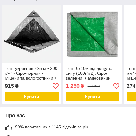
Тент укривний 4×5 м • 200
Тент 6х10м від дощу та
Тент
г/м² • Сіро-чорний •
снігу (100г/м2). Сіро/
г/м²
Міцний та вологостійкий •
зелений. Ламінований
Міцн
TM "MS Tool"
вологозахищений з
TM "
915
1 250
274
₴
₴
1 770 ₴
кільцями.
Купити
Купити
Про нас
99% позитивних з 1145 відгуків за рік