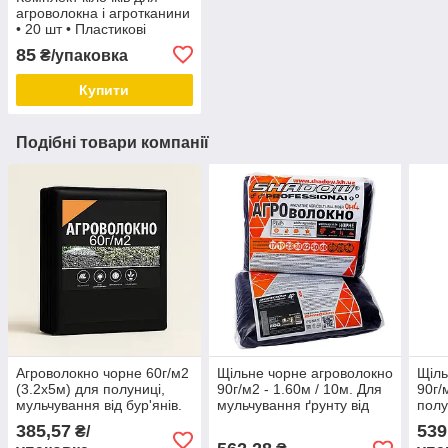
агроволокна і агротканини
• 20 шт • Пластикові
фіксатори 15,5 см для
85
₴/упаковка
кріплення геотекстилю
Купити
Подібні товари компанії
Агроволокно чорне 60г/м2
Щільне чорне агроволокно
Щіль
(3.2х5м) для полуниці,
90г/м2 - 1.60м / 10м. Для
90г/
мульчування від бур'янів.
мульчування ґрунту від
полу
Україна.
бур'янів.
бур'
385,57
539
₴/