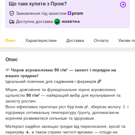
Що таке купити з Пром?
Замовлення під захистом
Доступна доставка
Опис
Характеристики
Доставка
Оплата
Умови п
Опис
🌱
Чорне агроволокно 90 г/м² — захист і порядок на
ваших грядках!
Ідеальний помічник для садівників і фермерів 🌾
Міцне, довговічне та функціональне чорне агроволокно
щільністю
90 г/м²
— найкращий вибір для мульчування та
захисту рослин.
Воно ефективно пригнічує ріст бур’янів 🌿, зберігає вологу 💧 і
підтримує оптимальну температуру ґрунту, допомагаючи
кореням розвиватися сильніше та здоровіше.
Матеріал надійно захищає грядки від пересихання, ерозії та
перегріву ☀️, а також сприяє чистоті врожаю — плоди не