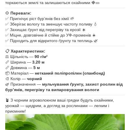
торкаються землі та залишаються охайними 🍓🥒
🌻
Переваги:
✅ Пригнічує ріст бур’янів без хімії 🌱
✅ Зберігає вологу та зменшує частоту поливу 💧
✅ Захищає ґрунт від перегріву та ерозії ☀️
✅ Міцне, довговічне й стійке до УФ-променів ☀️
✅ Підходить для відкритого ґрунту та теплиць 🌿
📋
Характеристики:
⚖️ Щільність —
90 г/м²
📏 Ширина —
3.20 м
📏 Довжина —
5 м
📦 Матеріал —
нетканий поліпропілен (спанбонд)
🎨 Колір —
чорний
🌿 Призначення —
мульчування ґрунту, захист рослин від
бур’янів, перегріву та випаровування вологи
🪴 З чорним агроволокном ваші грядки будуть охайними,
урожай — щедрим, а догляд за рослинами — легким і
приємним!