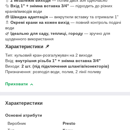
💧
2 незалежні виходи
— полив двох зон одночасно
🔩
Вхід 1" + знімна вставка 3/4"
— підходить до різних
кранів/виводів води
🧰
Швидка адаптація
— викрутили вставку та отримали 1"
🚿
Окремі крани на кожен вихід
— повний контроль подачі
води
🌿
Ідеально для саду, теплиці, городу
— зручно для
щоденного використання
Характеристики 📌
Тип: кульовий кран-розгалужувач на 2 виходи
Вхід:
внутрішня різьба 1" + знімна вставка 3/4"
Виходи:
2 шт. (під підключення шлангів/конекторів)
Призначення: розподіл води, полив, 2 лінії поливу
Приховати
Характеристики
Основні атрибути
Виробник
Presto