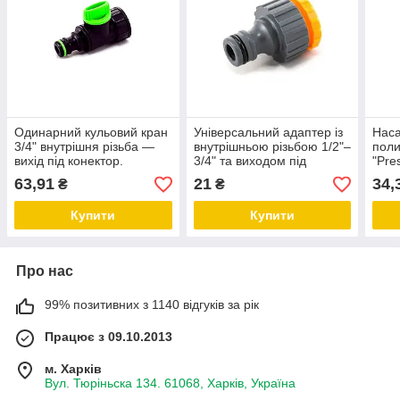
Одинарний кульовий кран
Універсальний адаптер із
Наса
3/4" внутрішня різьба —
внутрішньою різьбою 1/2"–
поли
вихід під конектор.
3/4" та виходом під
"Pres
швидкоз’єм
63,91
21
34,
₴
₴
Купити
Купити
Про нас
99% позитивних з 1140 відгуків за рік
Працює з 09.10.2013
м. Харків
Вул. Тюріньска 134. 61068, Харків, Україна