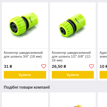
Конектор швидкознімний
Конектор швидкознімний
Адап
для шланга 3/4" (18 мм)
для шланга 1/2"-5/8" (12-
зовн
16 мм)
31
26,50
10
₴
₴
Купити
Купити
Подібні товари компанії