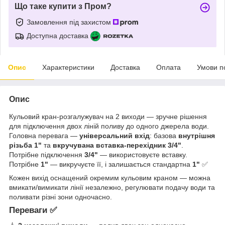
Що таке купити з Пром?
Замовлення під захистом
Доступна доставка
Опис
Характеристики
Доставка
Оплата
Умови п
Опис
Кульовий кран-розгалужувач на 2 виходи — зручне рішення
для підключення двох ліній поливу до одного джерела води.
Головна перевага —
універсальний вхід
: базова
внутрішня
різьба 1"
та
вкручувана вставка-перехідник 3/4"
.
Потрібне підключення
3/4"
— використовуєте вставку.
Потрібне
1"
— викручуєте її, і залишається стандартна
1"
✅
Кожен вихід оснащений окремим кульовим краном — можна
вмикати/вимикати лінії незалежно, регулювати подачу води та
поливати різні зони одночасно.
Переваги ✅