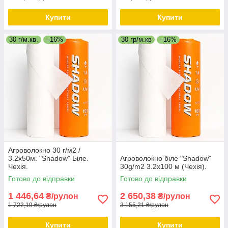
Купити
Купити
30 г/м.кв.
–16%
30 гр/м.кв
–16%
Агроволокно 30 г/м2 /
3.2х50м. "Shadow" Біле.
Агроволокно біле "Shadow"
Чехія.
30g/m2 3.2х100 м (Чехія).
Готово до відправки
Готово до відправки
1 446,64
2 650,38
₴/рулон
₴/рулон
1 722,19 ₴/рулон
3 155,21 ₴/рулон
Купити
Купити