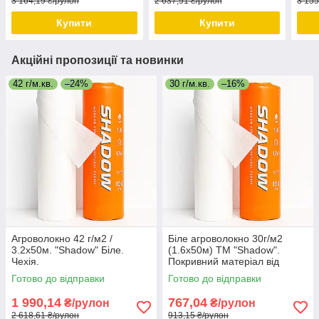
3 164,19 ₴/рулон
2 637,91 ₴/рулон
3 155
Купити
Купити
Акційні пропозиції та новинки
42 г/м.кв.
–24%
30 г/м.кв.
–16%
Агроволокно 42 г/м2 /
Біле агроволокно 30г/м2
3.2х50м. "Shadow" Біле.
(1.6х50м) ТМ "Shadow".
Чехія.
Покривний матеріал від
заморозків.
Готово до відправки
Готово до відправки
1 990,14
767,04
₴/рулон
₴/рулон
2 618,61 ₴/рулон
913,15 ₴/рулон