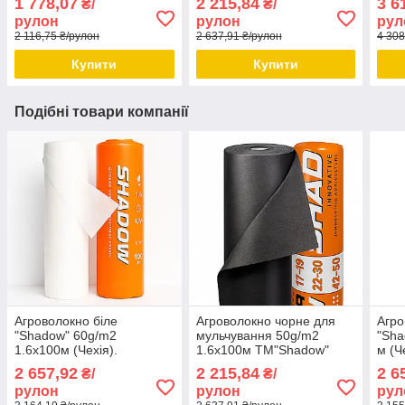
1 778,07
2 215,84
3 6
₴/
₴/
рулон
рулон
рул
2 116,75 ₴/рулон
2 637,91 ₴/рулон
4 308
Купити
Купити
Подібні товари компанії
Агроволокно біле
Агроволокно чорне для
Агро
"Shadow" 60g/m2
мульчування 50g/m2
"Sha
1.6х100м (Чехія).
1.6х100м TM"Shadow"
м (Ч
Спанбонд білий
(Чехія).
2 657,92
2 215,84
2 6
₴/
₴/
(щільний).
рулон
рулон
рул