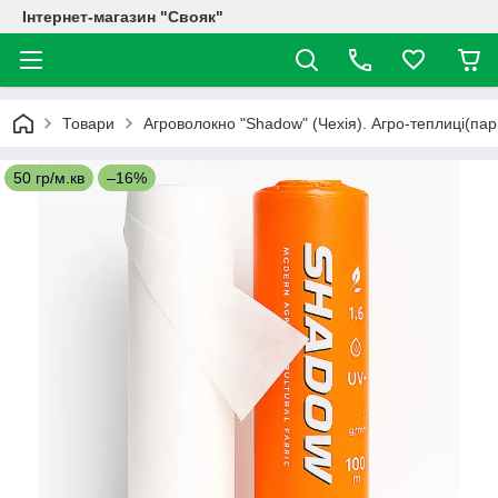
Інтернет-магазин "Свояк"
Товари
Агроволокно "Shadow" (Чехія). Агро-теплиці(пар
50 гр/м.кв
–16%