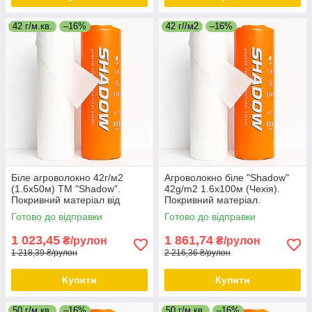
42 г/м.кв.
–16%
42 г//м2
–16%
Біле агроволокно 42г/м2
Агроволокно біле "Shadow"
(1.6х50м) ТМ "Shadow".
42g/m2 1.6х100м (Чехія).
Покривний матеріал від
Покривний матеріал.
заморозків.
Готово до відправки
Готово до відправки
1 023,45
1 861,74
₴/рулон
₴/рулон
1 218,39 ₴/рулон
2 216,36 ₴/рулон
Купити
Купити
50 г/м.кв.
–16%
50 г/м.кв.
–16%