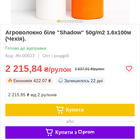
Агроволокно біле "Shadow" 50g/m2 1.6х100м
(Чехія).
Готово до відправки
Код: АЧ-00023
Опт і роздріб
2 215,84
₴/рулон
2 637,91 ₴/рулон
Економія
422.07 ₴
Залишилось
22 дні
2 215,85 ₴
від 2 рулонів
Купити
або
Купити з