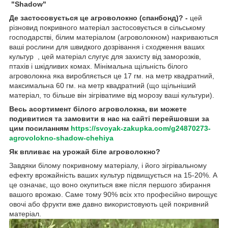
"Shadow"
Де застосовується це агроволокно (спанбонд)? -
цей
різновид покривного матеріал застосовується в сільському
господарстві, білим матеріалом (агроволокном) накриваються
ваші рослини для швидкого дозрівання і сходження ваших
культур , цей матеріал слугує для захисту від заморозків,
птахів і шкідливих комах. Мінімальна щільність білого
агроволокна яка виробляється це 17 гм. на метр квадратний,
максимальна 60 гм. на метр квадратний (що щільніший
матеріал, то більше він зігріватиме від морозу ваші культури).
Весь асортимент білого агроволокна, ви можете
подивитися та замовити в нас на сайті перейшовши за
цим посиланням
https://svoyak-zakupka.com/g24870273-
agrovolokno-shadow-chehiya
Як впливає на урожай біле агроволокно?
Завдяки білому покривному матеріалу, і його зігрівальному
ефекту врожайність ваших культур підвищується на 15-20%. А
це означає, що воно окупиться вже після першого збирання
вашого врожаю. Саме тому 90% всіх хто професійно вирощує
овочі або фрукти вже давно використовують цей покривний
матеріал.