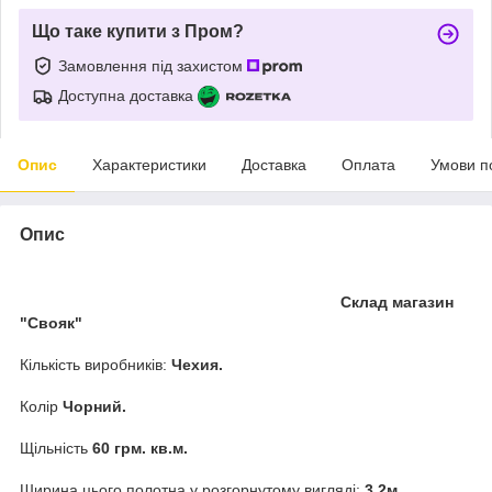
Що таке купити з Пром?
Замовлення під захистом
Доступна доставка
Опис
Характеристики
Доставка
Оплата
Умови п
Опис
Склад магазин
"Свояк"
Кількість виробників:
Чехия.
Колір
Чорний.
Щільність
60 грм. кв.м.
Ширина цього полотна у розгорнутому вигляді:
3.2м.