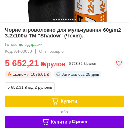
Чорне агроволокно для мульчування 60g/m2
3.2х100м TM "Shadow" (Чехія).
Готово до відправки
Код: АЧ-00030
Опт і роздріб
5 652,21
₴/рулон
6 728,82 ₴/рулон
Економія
1076.61 ₴
Залишилось
25 днів
5 652,31 ₴
від 2 рулонів
Купити
або
Купити з