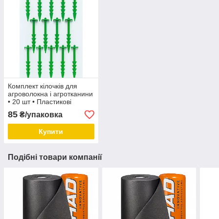
Комплект кілочків для
агроволокна і агротканини
• 20 шт • Пластикові
фіксатори 15,5 см для
85
₴/упаковка
кріплення геотекстилю
Купити
Подібні товари компанії