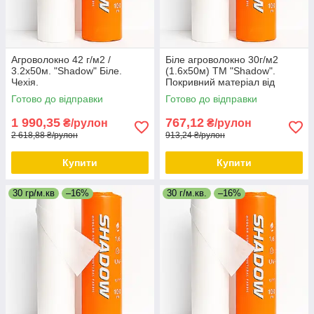
Агроволокно 42 г/м2 /
Біле агроволокно 30г/м2
3.2х50м. "Shadow" Біле.
(1.6х50м) ТМ "Shadow".
Чехія.
Покривний матеріал від
заморозків.
Готово до відправки
Готово до відправки
1 990,35
767,12
₴/рулон
₴/рулон
2 618,88 ₴/рулон
913,24 ₴/рулон
Купити
Купити
30 гр/м.кв
–16%
30 г/м.кв.
–16%