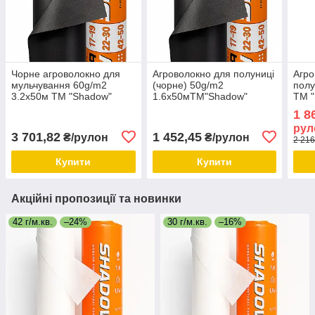
Чорне агроволокно для
Агроволокно для полуниці
Агро
мульчування 60g/m2
(чорне) 50g/m2
полу
3.2х50м TM "Shadow"
1.6х50мTM"Shadow"
TM "
(Чехія).
(Чехія). Агроволокно для
муль
1 8
мульчування ґрунту.
рул
3 701,82
1 452,45
₴/рулон
₴/рулон
2 216
Купити
Купити
Акційні пропозиції та новинки
42 г/м.кв.
–24%
30 г/м.кв.
–16%