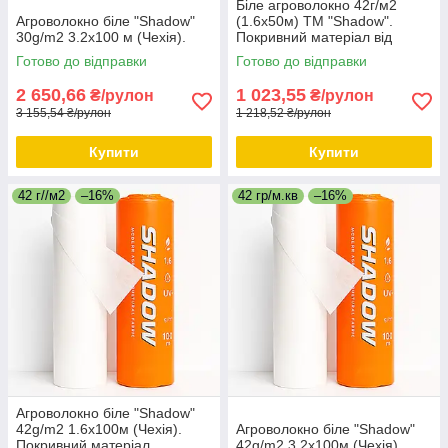
Біле агроволокно 42г/м2
Агроволокно біле "Shadow"
(1.6х50м) ТМ "Shadow".
30g/m2 3.2х100 м (Чехія).
Покривний матеріал від
заморозків.
Готово до відправки
Готово до відправки
2 650,66
1 023,55
₴/рулон
₴/рулон
3 155,54 ₴/рулон
1 218,52 ₴/рулон
Купити
Купити
42 г//м2
–16%
42 гр/м.кв
–16%
Агроволокно біле "Shadow"
42g/m2 1.6х100м (Чехія).
Агроволокно біле "Shadow"
Покривний матеріал.
42g/m2 3.2х100м (Чехія).