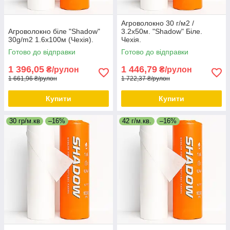
Агроволокно 30 г/м2 /
Агроволокно біле "Shadow"
3.2х50м. "Shadow" Біле.
30g/m2 1.6х100м (Чехія).
Чехія.
Готово до відправки
Готово до відправки
1 396,05
1 446,79
₴/рулон
₴/рулон
1 661,96 ₴/рулон
1 722,37 ₴/рулон
Купити
Купити
30 гр/м.кв
–16%
42 г/м.кв.
–16%