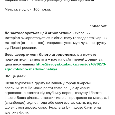
Метраж в рулоні
100 пог.м.
"Shadow"
Де застосовується цей агровоклоно
-
схований
матеріал
використовується в сільському господарстві чорний
матеріал (агроволокно)
використовують
мульчування грунту
від
Погані рослини.
Весь ассортимент білого агроволокна, ви можете
подивитися і замовити у нас на сайті перейшовши за
цим посиланням
https://svoyak-zakupka.com/g24870273-
agrovolokno-shadow-chehiya
Що це дає?
Після
муркотіння ґрунту
на вашому городі лікарські
рослини
не є
Це може рости саме по цьому чорне
агроволокно стеклат під клубнику перець капусту і багато
іншого Ваша ділянка ставати чистою і прекрасно на матеріалі
(спанбонде) видно ягоди або овоч все залежить від того,
що
ви
стелі
агроволокно. Результат
Ви чудово бачите на
другому фото.