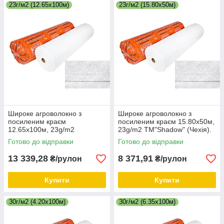
23г/м2 (12.65х100м)
23г/м2 (15.80х50м)
Широке агроволокно з
Широке агроволокно з
посиленим краєм
посиленим краєм 15.80х50м,
12.65х100м, 23g/m2
23g/m2 ТМ"Shadow" (Чехія).
ТМ"Shadow" (Чехія). Біле.
Біле.
Готово до відправки
Готово до відправки
13 339,28
8 371,91
₴/рулон
₴/рулон
Купити
Купити
30г/м2 (4.20х100м)
30г/м2 (6.35х100м)