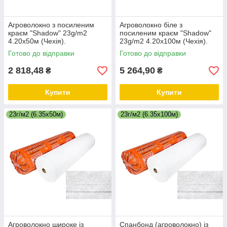
Агроволокно з посиленим
Агроволокно біле з
краєм "Shadow" 23g/m2
посиленим краєм "Shadow"
4.20х50м (Чехія).
23g/m2 4.20х100м (Чехія).
Готово до відправки
Готово до відправки
2 818,48
5 264,90
₴
₴
Купити
Купити
23г/м2 (6.35х50м)
23г/м2 (6.35х100м)
Агроволокно широке із
Спанбонд (агроволокно) із