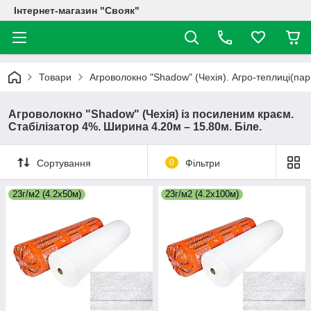
Інтернет-магазин "Свояк"
Товари
Агроволокно "Shadow" (Чехія). Агро-теплиці(пар
Агроволокно "Shadow" (Чехія) із посиленим краєм.
Стабілізатор 4%. Ширина 4.20м – 15.80м. Біле.
Сортування
0
Фільтри
23г/м2 (4.2х50м)
23г/м2 (4.2х100м)