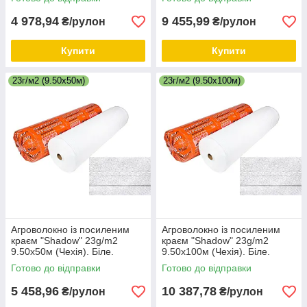
4 978,94
9 455,99
₴/рулон
₴/рулон
Купити
Купити
23г/м2 (9.50х50м)
23г/м2 (9.50х100м)
Агроволокно із посиленим
Агроволокно із посиленим
краєм "Shadow" 23g/m2
краєм "Shadow" 23g/m2
9.50х50м (Чехія). Біле.
9.50х100м (Чехія). Біле.
Широке агроволокно
Широке агроволокно
Готово до відправки
Готово до відправки
(спанбонд).
(спанбонд).
5 458,96
10 387,78
₴/рулон
₴/рулон