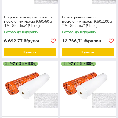
Широке біле агроволокно із
Біле агроволокно із
посиленим краєм 9.50х50м
посиленим краєм 9.50х100м
ТМ "Shadow" (Чехія).
ТМ "Shadow" (Чехія).
Щільність 30г/м2.
Щільність 30г/м2.
Готово до відправки
Готово до відправки
6 692,77
12 766,71
₴/рулон
₴/рулон
Купити
Купити
30г/м2 (10.50х100м)
30г/м2 (12.65х100м)